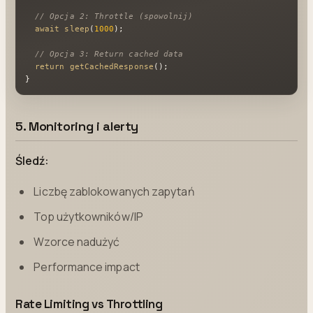
// Opcja 2: Throttle (spowolnij)
await
sleep
(
1000
);

// Opcja 3: Return cached data
return
getCachedResponse
();

}
5. Monitoring i alerty
Śledź:
Liczbę zablokowanych zapytań
Top użytkowników/IP
Wzorce nadużyć
Performance impact
Rate Limiting vs Throttling