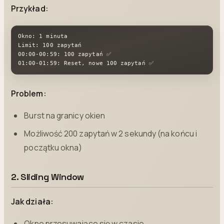
Przykład:
Okno: 1 minuta

Limit: 100 zapytań

00:00-00:59: 100 zapytań ✅

01:00-01:59: Reset, nowe 100 zapytań ✅
Problem:
Burst na granicy okien
Możliwość 200 zapytań w 2 sekundy (na końcu i
początku okna)
2. Sliding Window
Jak działa:
Okno przesuwające się w czasie