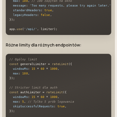
max
: 
100
, 
// 100 zapytań na okno
message
: 
'Too many requests, please try again later.'
,

standardHeaders
: 
true
,

legacyHeaders
: 
false
,

});

app.
use
(
'/api/'
, limiter);
Różne limity dla różnych endpointów:
// Ogólny limit
const
 generalLimiter = 
rateLimit
({

windowMs
: 
15
 * 
60
 * 
1000
,

max
: 
100
,

});

// Stricter limit dla auth
const
 authLimiter = 
rateLimit
({

windowMs
: 
15
 * 
60
 * 
1000
,

max
: 
5
, 
// Tylko 5 prób logowania
skipSuccessfulRequests
: 
true
,

});
