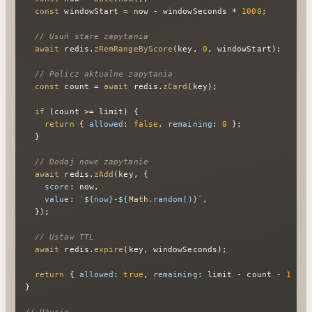
const
 windowStart = now - windowSeconds * 
1000
;

// Usuń stare zapytania
await
 redis.
zRemRangeByScore
(key, 
0
, windowStart);

// Policz aktualne zapytania
const
 count = 
await
 redis.
zCard
(key);

if
 (count >= limit) {

return
 { 
allowed
: 
false
, 
remaining
: 
0
 };

  }

// Dodaj nowe zapytanie
await
 redis.
zAdd
(key, {

score
: now,

value
: 
`
${now}
-
${
Math
.random()}
`
,

  });

// Ustaw TTL
await
 redis.
expire
(key, windowSeconds);

return
 { 
allowed
: 
true
, 
remaining
: limit - count - 
1
 };

}
