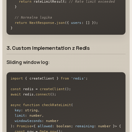
return
 rateLimitResult; 
// Rate limit exceeded
  }

// Normalna logika
return
NextResponse
.
json
({ 
users
: [] });

}
3. Custom implementation z Redis
Sliding window log:
import
 { createClient } 
from
'redis'
;

const
 redis = 
createClient
await
 redis.
connect
();

async
function
checkRateLimit
(
key
: 
string
,

limit
: 
number
,

windowSeconds
: 
number
): 
Promise
<{ 
allowed
: 
boolean
; 
remaining
: 
number
 }> {

const
 now = 
Date
.
now
();
