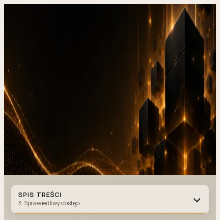
DevStudio.it
/
Wiedza i architektura
/
API Rate Limiting, ograniczanie
zapytań w 2026
Realizacje w produkcji
Kontakt
API Rate Limiting, ograniczanie
zapytań
w 2026
RATE LIMITING
·
11 MIN CZYTANIA
·
08 LUTEGO 2026
Autor
:
DevStudio.it
SPIS TREŚCI
3. Sprawiedliwy dostęp