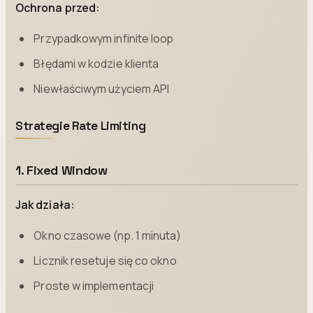
Ochrona przed:
Przypadkowym infinite loop
Błędami w kodzie klienta
Niewłaściwym użyciem API
Strategie Rate Limiting
1. Fixed Window
Jak działa:
Okno czasowe (np. 1 minuta)
Licznik resetuje się co okno
Proste w implementacji