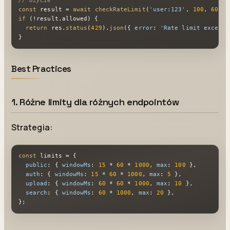
// Użycie
const
 result = 
await
checkRateLimit
(
'user:123'
, 
100
, 
60
if
 (!result.
allowed
) {

return
 res.
status
(
429
).
json
({ 
error
: 
'Rate limit exceede
}
Best Practices
1. Różne limity dla różnych endpointów
Strategia:
const
 limits = {

public
: { 
windowMs
: 
15
 * 
60
 * 
1000
, 
max
: 
100
 },

auth
: { 
windowMs
: 
15
 * 
60
 * 
1000
, 
max
: 
5
 },

upload
: { 
windowMs
: 
60
 * 
60
 * 
1000
, 
max
: 
10
 },

search
: { 
windowMs
: 
60
 * 
1000
, 
max
: 
20
 },

};