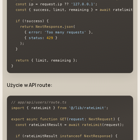
const
 ip = request.
ip
 ?? 
'127.0.0.1'
;

const
 { success, limit, remaining } = 
await
 ratelimit.
li
if
 (!success) {

return
NextResponse
.
json
(

      { 
error
: 
'Too many requests'
 },

      { 
status
: 
429
 }

    );

  }

return
 { limit, remaining };

}
Użycie w API route:
// app/api/users/route.ts
import
 { rateLimit } 
from
'@/lib/rateLimit'
;

export
async
function
GET
(
request
: 
NextRequest
) {

const
 rateLimitResult = 
await
rateLimit
(request);

if
 (rateLimitResult 
instanceof
NextResponse
) {
