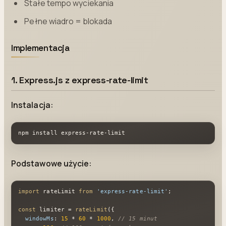
Stałe tempo wyciekania
Pełne wiadro = blokada
Implementacja
1. Express.js z express-rate-limit
Instalacja:
npm install express-rate-limit
Podstawowe użycie:
import
 rateLimit 
from
'express-rate-limit'
;

const
 limiter = 
rateLimit
({

windowMs
: 
15
 * 
60
 * 
1000
, 
// 15 minut