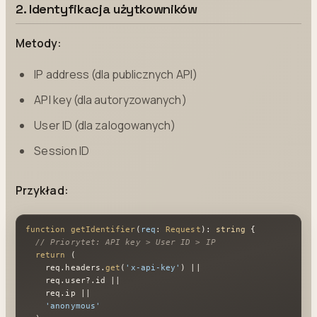
2. Identyfikacja użytkowników
Metody:
IP address (dla publicznych API)
API key (dla autoryzowanych)
User ID (dla zalogowanych)
Session ID
Przykład:
function
getIdentifier
(
req
: 
Request
): 
string
 {

// Priorytet: API key > User ID > IP
return
 (

    req.
headers
.
get
(
'x-api-key'
) ||

    req.
user
?.
id
 ||

    req.
ip
 ||

'anonymous'