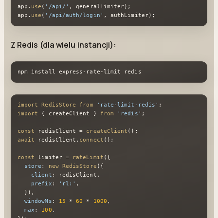
app.
use
(
'/api/'
, generalLimiter);

app.
use
(
'/api/auth/login'
, authLimiter);
Z Redis (dla wielu instancji):
npm install express-rate-limit redis
import
RedisStore
from
'rate-limit-redis'
import
 { createClient } 
from
'redis'
;

const
 redisClient = 
createClient
await
 redisClient.
connect
();

const
 limiter = 
rateLimit
({

store
: 
new
RedisStore
({

client
: redisClient,

prefix
: 
'rl:'
,

  }),

windowMs
: 
15
 * 
60
 * 
1000
,

max
: 
100
,
