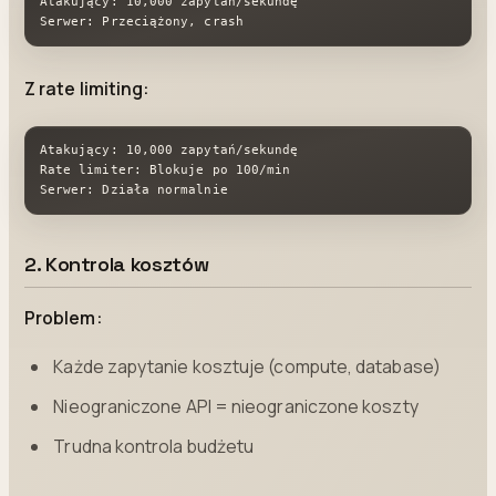
Atakujący: 10,000 zapytań/sekundę

Serwer: Przeciążony, crash
Z rate limiting:
Atakujący: 10,000 zapytań/sekundę

Rate limiter: Blokuje po 100/min

Serwer: Działa normalnie
2. Kontrola kosztów
Problem:
Każde zapytanie kosztuje (compute, database)
Nieograniczone API = nieograniczone koszty
Trudna kontrola budżetu