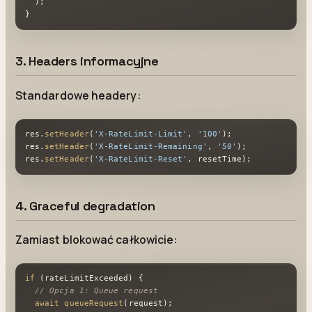
  );

}
3. Headers informacyjne
Standardowe headery:
res.
setHeader
(
'X-RateLimit-Limit'
, 
'100'
);

res.
setHeader
(
'X-RateLimit-Remaining'
, 
'50'
);

res.
setHeader
(
'X-RateLimit-Reset'
, resetTime);
4. Graceful degradation
Zamiast blokować całkowicie:
if
 (rateLimitExceeded) {

// Opcja 1: Queue request
await
queueRequest
(request);
