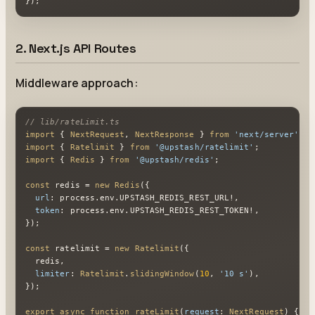
});
2. Next.js API Routes
Middleware approach:
// lib/rateLimit.ts
import
 { 
NextRequest
, 
NextResponse
 } 
from
'next/server'
import
 { 
Ratelimit
 } 
from
'@upstash/ratelimit'
import
 { 
Redis
 } 
from
'@upstash/redis'
;

const
 redis = 
new
Redis
({

url
: process.
env
.
UPSTASH_REDIS_REST_URL
!,

token
: process.
env
.
UPSTASH_REDIS_REST_TOKEN
!,

});

const
 ratelimit = 
new
Ratelimit
({

  redis,

limiter
: 
Ratelimit
.
slidingWindow
(
10
, 
'10 s'
),

});

export
async
function
rateLimit
(
request
: 
NextRequest
) {
