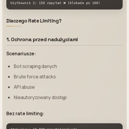
Użytkownik 2: 150 zapytań ❌ (blokada po 100)
Dlaczego Rate Limiting?
1. Ochrona przed nadużyciami
Scenariusze:
Bot scraping danych
Brute force attacks
API abuse
Nieautoryzowany dostęp
Bez rate limiting: