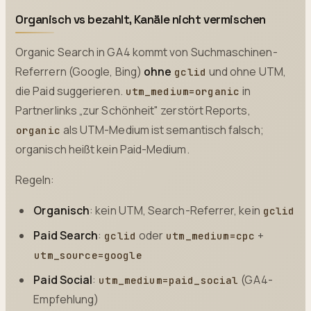
Organisch vs bezahlt, Kanäle nicht vermischen
Organic Search in GA4 kommt von Suchmaschinen-
Referrern (Google, Bing)
ohne
und ohne UTM,
gclid
die Paid suggerieren.
in
utm_medium=organic
Partnerlinks „zur Schönheit" zerstört Reports,
als UTM-Medium ist semantisch falsch;
organic
organisch heißt kein Paid-Medium.
Regeln:
Organisch
: kein UTM, Search-Referrer, kein
gclid
Paid Search
:
oder
+
gclid
utm_medium=cpc
utm_source=google
Paid Social
:
(GA4-
utm_medium=paid_social
Empfehlung)