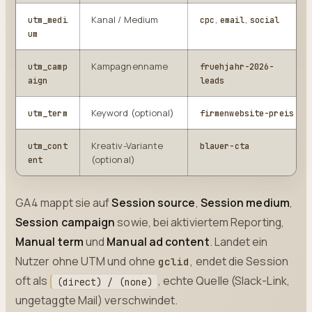
Kanal / Medium
,
,
utm_medi
cpc
email
social
um
Kampagnenname
utm_camp
fruehjahr-2026-
aign
leads
Keyword (optional)
utm_term
firmenwebsite-preis
Kreativ-Variante
utm_cont
blauer-cta
(optional)
ent
GA4 mappt sie auf
Session source
,
Session medium
,
Session campaign
sowie, bei aktiviertem Reporting,
Manual term
und
Manual ad content
. Landet ein
Nutzer ohne UTM und ohne
, endet die Session
gclid
oft als
, echte Quelle (Slack-Link,
(direct) / (none)
ungetaggte Mail) verschwindet.