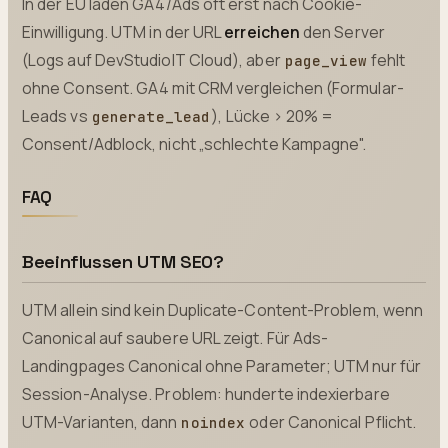
In der EU laden GA4/Ads oft erst nach Cookie-
Einwilligung. UTM in der URL
erreichen
den Server
(Logs auf DevStudioIT Cloud), aber
fehlt
page_view
ohne Consent. GA4 mit CRM vergleichen (Formular-
Leads vs
), Lücke > 20% =
generate_lead
Consent/Adblock, nicht „schlechte Kampagne".
FAQ
Beeinflussen UTM SEO?
UTM allein sind kein Duplicate-Content-Problem, wenn
Canonical auf saubere URL zeigt. Für Ads-
Landingpages Canonical ohne Parameter; UTM nur für
Session-Analyse. Problem: hunderte indexierbare
UTM-Varianten, dann
oder Canonical Pflicht.
noindex