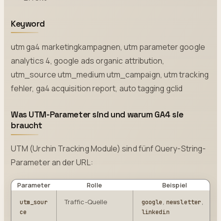
Keyword
utm ga4 marketingkampagnen, utm parameter google
analytics 4, google ads organic attribution,
utm_source utm_medium utm_campaign, utm tracking
fehler, ga4 acquisition report, auto tagging gclid
Was UTM-Parameter sind und warum GA4 sie
braucht
UTM (Urchin Tracking Module) sind fünf Query-String-
Parameter an der URL:
Parameter
Rolle
Beispiel
Traffic-Quelle
,
,
utm_sour
google
newsletter
ce
linkedin