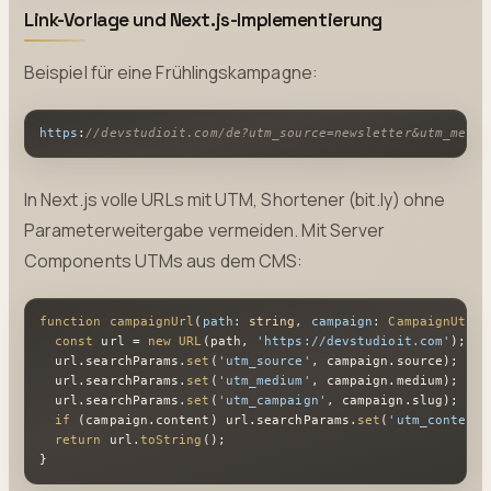
Link-Vorlage und Next.js-Implementierung
Beispiel für eine Frühlingskampagne:
https
:
//devstudioit.com/de?utm_source=newsletter&utm_mediu
In Next.js volle URLs mit UTM, Shortener (bit.ly) ohne
Parameterweitergabe vermeiden. Mit Server
Components UTMs aus dem CMS:
function
campaignUrl
(
path
: 
string
, 
campaign
: 
CampaignUtm
) 
const
 url = 
new
URL
(path, 
'https://devstudioit.com'
);

  url.
searchParams
.
set
(
'utm_source'
, campaign.
source
);

  url.
searchParams
.
set
(
'utm_medium'
, campaign.
medium
);

  url.
searchParams
.
set
(
'utm_campaign'
, campaign.
slug
);

if
 (campaign.
content
) url.
searchParams
.
set
(
'utm_content'
return
 url.
toString
();

}