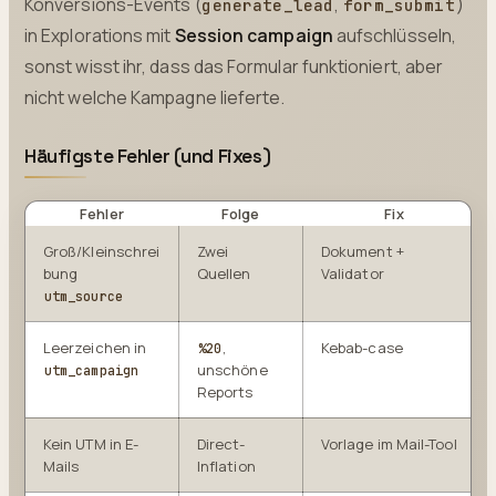
Konversions-Events (
,
)
generate_lead
form_submit
in Explorations mit
Session campaign
aufschlüsseln,
sonst wisst ihr, dass das Formular funktioniert, aber
nicht welche Kampagne lieferte.
Häufigste Fehler (und Fixes)
Fehler
Folge
Fix
Groß/Kleinschrei
Zwei
Dokument +
bung
Quellen
Validator
utm_source
Leerzeichen in
,
Kebab-case
%20
unschöne
utm_campaign
Reports
Kein UTM in E-
Direct-
Vorlage im Mail-Tool
Mails
Inflation