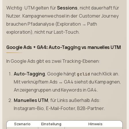
Wichtig: UTM gelten für
Sessions
, nicht dauerhaft für
Nutzer. Kampagnenwechsel in der Customer Journey
brauchen Pfadanalyse (Exploration → Path
exploration), nicht nur Last-Touch.
Google Ads + GA4: Auto-Tagging vs manuelles UTM
In Google Ads gibt es zwei Tracking-Ebenen:
Auto-Tagging
, Google hängt
nach Klick an.
gclid
Mit verknüpftem Ads ↔ GA4 siehst du Kampagnen,
Anzeigengruppen und Keywords in GA4.
Manuelles UTM
, für Links außerhalb Ads:
Instagram-Bio, E-Mail-Footer, B2B-Partner.
Szenario
Einstellung
Hinweis