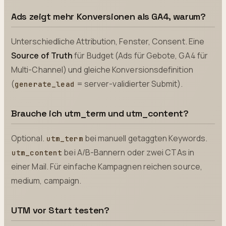
Ads zeigt mehr Konversionen als GA4, warum?
Unterschiedliche Attribution, Fenster, Consent. Eine
Source of Truth
für Budget (Ads für Gebote, GA4 für
Multi-Channel) und gleiche Konversionsdefinition
(
= server-validierter Submit).
generate_lead
Brauche ich utm_term und utm_content?
Optional.
bei manuell getaggten Keywords.
utm_term
bei A/B-Bannern oder zwei CTAs in
utm_content
einer Mail. Für einfache Kampagnen reichen source,
medium, campaign.
UTM vor Start testen?