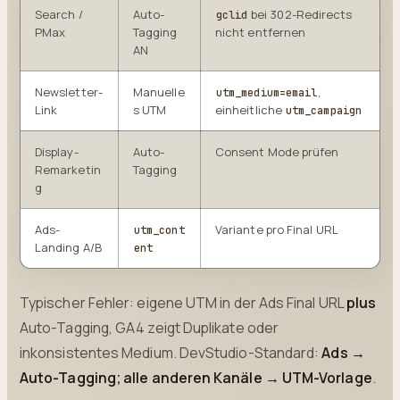
Search /
Auto-
bei 302-Redirects
gclid
PMax
Tagging
nicht entfernen
AN
Newsletter-
Manuelle
,
utm_medium=email
Link
s UTM
einheitliche
utm_campaign
Display-
Auto-
Consent Mode prüfen
Remarketin
Tagging
g
Ads-
Variante pro Final URL
utm_cont
Landing A/B
ent
Typischer Fehler: eigene UTM in der Ads Final URL
plus
Auto-Tagging, GA4 zeigt Duplikate oder
inkonsistentes Medium. DevStudio-Standard:
Ads →
Auto-Tagging; alle anderen Kanäle → UTM-Vorlage
.