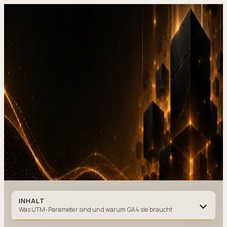
DevStudio.it
/
Wissen & Architektur
/
UTM-Parameter, GA4 und
Marketing-Kampagnen-Attribution, Leitfaden 2026
Referenzen in Produktion
Kontakt
UTM-Parameter, GA4 und
Marketing-Kampagnen-
Attribution,
Leitfaden 2026
UTM
·
5 MIN. LESEZEIT
·
15. JULI 2026
Autor
:
DevStudio.it
INHALT
Was UTM-Parameter sind und warum GA4 sie braucht