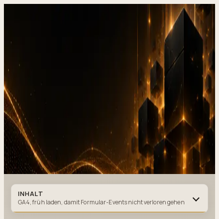
DevStudio.it
/
Wissen & Architektur
/
Google Ads, Conversion
Tracking auf der Unternehmenswebsite (Komplettguide 2026)
Referenzen in Produktion
Kontakt
Google Ads, Conversion Tracking
auf der
Unternehmenswebsite
(Komplettguide 2026)
GOOGLE ADS
·
9 MIN. LESEZEIT
·
28. MAI 2026
Autor
:
DevStudio.it
INHALT
GA4, früh laden, damit Formular-Events nicht verloren gehen