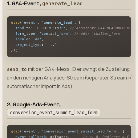
1. GA4-Event,
generate_lead
gtag
(
'event'
, 
'generate_lead'
, {

send_to
: 
'G-3HT7CZTN7P'
, 
// Konstante GA4_MEASUREMENT_ID
form_type
: 
'contact_form'
, 
// oder 'chatbot_form'
locale
: 
'de'
,

project_type
: 
'...'
,

});
mit der GA4-Mess-ID erzwingt die Zustellung
send_to
an den richtigen Analytics-Stream (separater Stream ≠
automatischer Import in Ads).
2. Google-Ads-Event,
conversion_event_submit_lead_form
gtag
(
'event'
, 
'conversion_event_submit_lead_form'
, {

event_callback
: goThanks,      
// z. B. Redirect auf /da