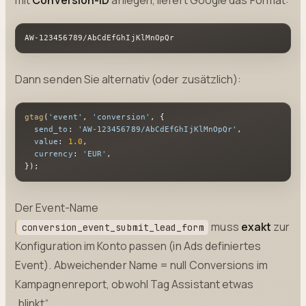
AW-123456789/AbCdEfGhIjKlMnOpQr
Dann senden Sie alternativ (oder zusätzlich):
gtag
(
'event'
, 
'conversion'
, {

send_to
: 
'AW-123456789/AbCdEfGhIjKlMnOpQr'
,

value
: 
1.0
,

currency
: 
'EUR'
,

});
Der Event-Name
muss
exakt
zur
conversion_event_submit_lead_form
Konfiguration im Konto passen (in Ads definiertes
Event). Abweichender Name = null Conversions im
Kampagnenreport, obwohl Tag Assistant etwas
„blinkt“.