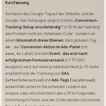
Kurzfassung
Sie haben das Google-Tag auf der Website, und die
Google-Ads-Kampagne zeigt trotzdem
„Conversion-
Tracking-Setup unvollständig“
? In 90 % der Fälle liegt
das Problem nicht am „fehlenden Code“, sondern an
einem
Missmatch dreier Ebenen
: dem globalen Tag
, der
Conversion-Aktion im Ads-Panel
(mit
AW-
-Label) und dem
Event, das erst nach
send_to
erfolgreichem Formularversand
(HTTP 200)
ausgelöst wird. Auf einer produktiven Next.js-15-Seite
empfiehlt sich die Trennung von
GA4
(
)
und
Ads-Tags (
)
,
afterInteractive
lazyOnload
andernfalls verlieren Sie entweder Leads in der
Analyse oder verschlechtern den LCP. Im Folgenden:
Einrichtung im Panel, was der Code senden soll und wie