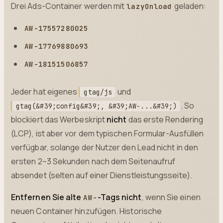
Drei Ads-Container werden mit
geladen:
lazyOnload
AW-17557280025
AW-17769880693
AW-18151506857
Jeder hat eigenes
und
gtag/js
. So
gtag(&#39;config&#39;, &#39;AW-...&#39;)
blockiert das Werbeskript
nicht
das erste Rendering
(LCP), ist aber vor dem typischen Formular-Ausfüllen
verfügbar, solange der Nutzer den Lead nicht in den
ersten 2–3 Sekunden nach dem Seitenaufruf
absendet (selten auf einer Dienstleistungsseite).
Entfernen Sie alte
-Tags nicht
, wenn Sie einen
AW-
neuen Container hinzufügen. Historische