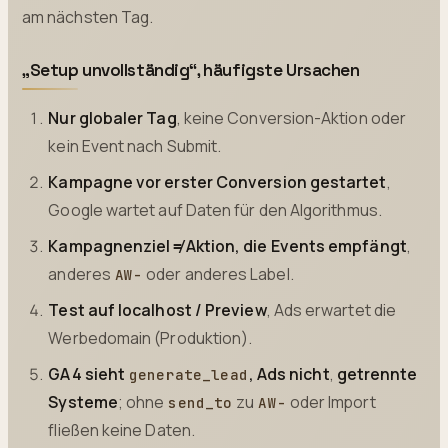
am nächsten Tag.
„Setup unvollständig“, häufigste Ursachen
Nur globaler Tag
, keine Conversion-Aktion oder
kein Event nach Submit.
Kampagne vor erster Conversion gestartet
,
Google wartet auf Daten für den Algorithmus.
Kampagnenziel ≠ Aktion, die Events empfängt
,
anderes
oder anderes Label.
AW-
Test auf localhost / Preview
, Ads erwartet die
Werbedomain (Produktion).
GA4 sieht
, Ads nicht
,
getrennte
generate_lead
Systeme
; ohne
zu
oder Import
send_to
AW-
fließen keine Daten.