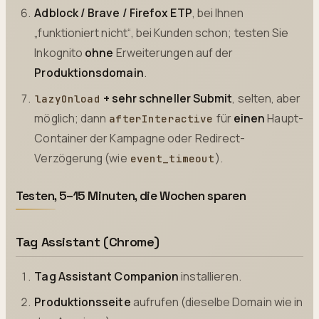
Adblock / Brave / Firefox ETP
, bei Ihnen
„funktioniert nicht“, bei Kunden schon; testen Sie
Inkognito
ohne
Erweiterungen auf der
Produktionsdomain
.
+ sehr schneller Submit
, selten, aber
lazyOnload
möglich; dann
für
einen
Haupt-
afterInteractive
Container der Kampagne oder Redirect-
Verzögerung (wie
).
event_timeout
Testen, 5–15 Minuten, die Wochen sparen
Tag Assistant (Chrome)
Tag Assistant Companion
installieren.
Produktionsseite
aufrufen (dieselbe Domain wie in