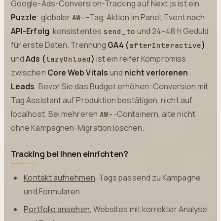
Google-Ads-Conversion-Tracking auf Next.js ist ein
Puzzle
: globaler
-Tag, Aktion im Panel, Event nach
AW-
API-Erfolg
, konsistentes
und 24–48 h Geduld
send_to
für erste Daten. Trennung
GA4 (
)
afterInteractive
und
Ads (
)
ist ein reifer Kompromiss
lazyOnload
zwischen
Core Web Vitals
und
nicht verlorenen
Leads
. Bevor Sie das Budget erhöhen: Conversion mit
Tag Assistant auf Produktion bestätigen, nicht auf
localhost. Bei mehreren
-Containern, alte nicht
AW-
ohne Kampagnen-Migration löschen.
Tracking bei Ihnen einrichten?
Kontakt aufnehmen
, Tags passend zu Kampagne
und Formularen
Portfolio ansehen
, Websites mit korrekter Analyse