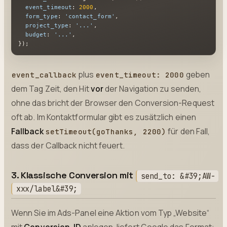
event_timeout
: 
2000
,

form_type
: 
'contact_form'
,

project_type
: 
'...'
,

budget
: 
'...'
,

});
plus
geben
event_callback
event_timeout: 2000
dem Tag Zeit, den Hit
vor
der Navigation zu senden,
ohne das bricht der Browser den Conversion-Request
oft ab. Im Kontaktformular gibt es zusätzlich einen
Fallback
für den Fall,
setTimeout(goThanks, 2200)
dass der Callback nicht feuert.
3. Klassische Conversion mit
send_to: &#39;AW-
xxx/label&#39;
Wenn Sie im Ads-Panel eine Aktion vom Typ „Website“
mit
Conversion-ID
anlegen, liefert Google das Format: