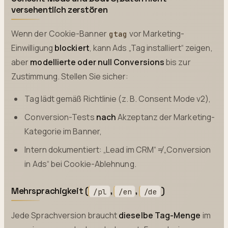
versehentlich zerstören
Wenn der Cookie-Banner
vor Marketing-
gtag
Einwilligung
blockiert
, kann Ads „Tag installiert“ zeigen,
aber
modellierte oder null Conversions
bis zur
Zustimmung. Stellen Sie sicher:
Tag lädt gemäß Richtlinie (z. B. Consent Mode v2),
Conversion-Tests
nach
Akzeptanz der Marketing-
Kategorie im Banner,
Intern dokumentiert: „Lead im CRM“ ≠ „Conversion
in Ads“ bei Cookie-Ablehnung.
Mehrsprachigkeit (
,
,
)
/pl
/en
/de
Jede Sprachversion braucht
dieselbe Tag-Menge
im