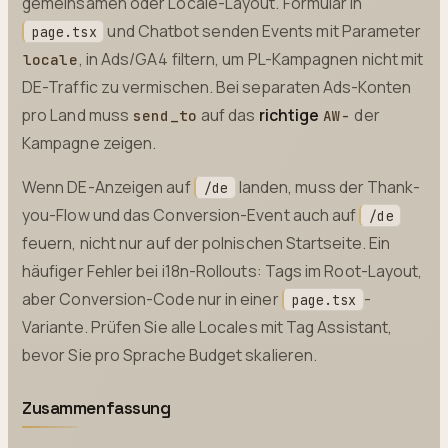
gemeinsamen oder Locale-Layout. Formular in
und Chatbot senden Events mit Parameter
page.tsx
, in Ads/GA4 filtern, um PL-Kampagnen nicht mit
locale
DE-Traffic zu vermischen. Bei separaten Ads-Konten
pro Land muss
auf das
richtige
der
send_to
AW-
Kampagne zeigen.
Wenn DE-Anzeigen auf
landen, muss der Thank-
/de
you-Flow und das Conversion-Event auch auf
/de
feuern, nicht nur auf der polnischen Startseite. Ein
häufiger Fehler bei i18n-Rollouts: Tags im Root-Layout,
aber Conversion-Code nur in einer
-
page.tsx
Variante. Prüfen Sie alle Locales mit Tag Assistant,
bevor Sie pro Sprache Budget skalieren.
Zusammenfassung