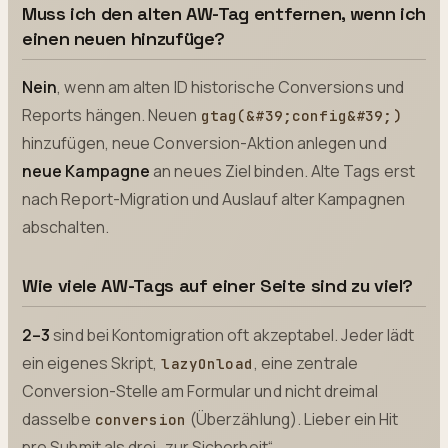
Muss ich den alten AW-Tag entfernen, wenn ich
einen neuen hinzufüge?
Nein
, wenn am alten ID historische Conversions und
Reports hängen. Neuen
gtag(&#39;config&#39;)
hinzufügen, neue Conversion-Aktion anlegen und
neue Kampagne
an neues Ziel binden. Alte Tags erst
nach Report-Migration und Auslauf alter Kampagnen
abschalten.
Wie viele AW-Tags auf einer Seite sind zu viel?
2–3
sind bei Kontomigration oft akzeptabel. Jeder lädt
ein eigenes Skript,
, eine zentrale
lazyOnload
Conversion-Stelle am Formular und nicht dreimal
dasselbe
(Überzählung). Lieber ein Hit
conversion
pro Submit als drei „zur Sicherheit“.