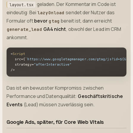
geladen. Der Kommentar im Code ist
layout.tsx
eindeutig: Bei
sendet der Nutzer das
lazyOnload
Formular oft
bevor
bereit ist, dann erreicht
gtag
GA4 nicht
, obwohl der Lead im CRM
generate_lead
ankommt.
<
Script
  src={
`https://www.googletagmanager.com/gtag/js?id=
${GA4_
  strategy=
"afterInteractive"
/>
Das ist ein bewusster Kompromiss zwischen
Performance und Datenqualität:
Geschäftskritische
Events
(Lead) müssen zuverlässig sein.
Google Ads, später, für Core Web Vitals