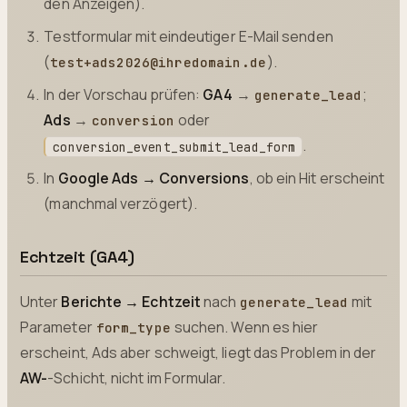
den Anzeigen).
Testformular mit eindeutiger E-Mail senden
(
).
test+ads2026@ihredomain.de
In der Vorschau prüfen:
GA4
→
;
generate_lead
Ads
→
oder
conversion
.
conversion_event_submit_lead_form
In
Google Ads → Conversions
, ob ein Hit erscheint
(manchmal verzögert).
Echtzeit (GA4)
Unter
Berichte → Echtzeit
nach
mit
generate_lead
Parameter
suchen. Wenn es hier
form_type
erscheint, Ads aber schweigt, liegt das Problem in der
AW-
-Schicht, nicht im Formular.