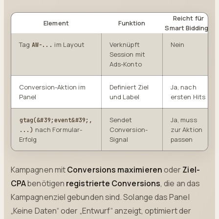
Reicht für
Element
Funktion
Smart Bidding?
Tag
im Layout
Verknüpft
Nein
AW-...
Session mit
Ads-Konto
Conversion-Aktion im
Definiert Ziel
Ja, nach
Panel
und Label
ersten Hits
Sendet
Ja, muss
gtag(&#39;event&#39;,
nach Formular-
Conversion-
zur Aktion
...)
Erfolg
Signal
passen
Kampagnen mit
Conversions maximieren
oder
Ziel-
CPA
benötigen
registrierte Conversions
, die an das
Kampagnenziel gebunden sind. Solange das Panel
„Keine Daten“ oder „Entwurf“ anzeigt, optimiert der