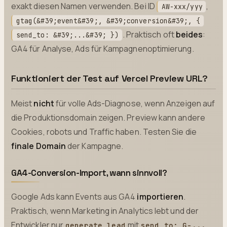
exakt diesen Namen verwenden. Bei ID
,
AW-xxx/yyy
gtag(&#39;event&#39;, &#39;conversion&#39;, {
. Praktisch oft
beides
:
send_to: &#39;...&#39; })
GA4 für Analyse, Ads für Kampagnenoptimierung.
Funktioniert der Test auf Vercel Preview URL?
Meist
nicht
für volle Ads-Diagnose, wenn Anzeigen auf
die Produktionsdomain zeigen. Preview kann andere
Cookies, robots und Traffic haben. Testen Sie die
finale Domain
der Kampagne.
GA4-Conversion-Import, wann sinnvoll?
Google Ads kann Events aus GA4
importieren
.
Praktisch, wenn Marketing in Analytics lebt und der
Entwickler nur
mit
generate_lead
send_to: G-...