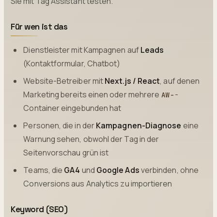
Sie mit Tag Assistant testen.
Für wen ist das
Dienstleister mit Kampagnen auf
Leads
(Kontaktformular, Chatbot)
Website-Betreiber mit
Next.js / React
, auf denen
Marketing bereits einen oder mehrere
-
AW-
Container eingebunden hat
Personen, die in der
Kampagnen-Diagnose
eine
Warnung sehen, obwohl der Tag in der
Seitenvorschau grün ist
Teams, die
GA4
und
Google Ads
verbinden, ohne
Conversions aus Analytics zu importieren
Keyword (SEO)