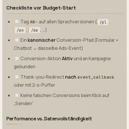
Checkliste vor Budget-Start
Tag
auf allen Sprachversionen (
,
AW-
/pl
,
, …)
/en
/de
Ein
kanonischer
Conversion-Pfad (Formular +
Chatbot → dasselbe Ads-Event)
Conversion-Aktion
Aktiv
und an Kampagne
gebunden
Thank-you-Redirect
nach
event_callback
oder mit 2-s-Puffer
Keine falschen Conversions beim Klick auf
„Senden“
Performance vs. Datenvollständigkeit