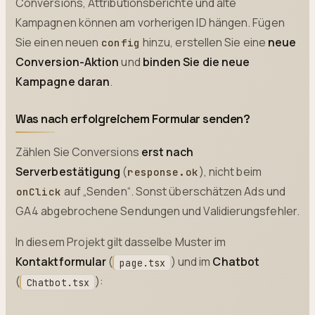
Conversions, Attributionsberichte und alte
Kampagnen können am vorherigen ID hängen. Fügen
Sie einen neuen
hinzu, erstellen Sie eine
neue
config
Conversion-Aktion
und
binden Sie die neue
Kampagne daran
.
Was nach erfolgreichem Formular senden?
Zählen Sie Conversions
erst nach
Serverbestätigung
(
), nicht beim
response.ok
auf „Senden“. Sonst überschätzen Ads und
onClick
GA4 abgebrochene Sendungen und Validierungsfehler.
In diesem Projekt gilt dasselbe Muster im
Kontaktformular
(
) und im
Chatbot
page.tsx
(
):
Chatbot.tsx