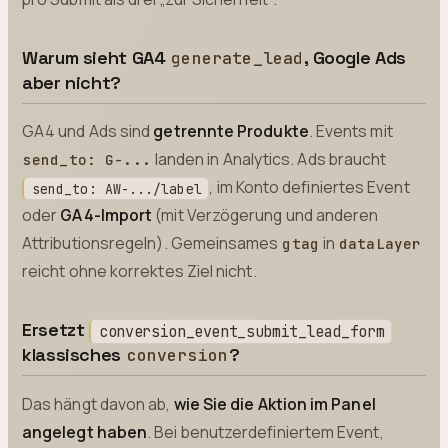
Warum sieht GA4
, Google Ads
generate_lead
aber nicht?
GA4 und Ads sind
getrennte Produkte
. Events mit
landen in Analytics. Ads braucht
send_to: G-...
, im Konto definiertes Event
send_to: AW-.../label
oder
GA4-Import
(mit Verzögerung und anderen
Attributionsregeln). Gemeinsames
in
gtag
dataLayer
reicht ohne korrektes Ziel nicht.
Ersetzt
conversion_event_submit_lead_form
klassisches
?
conversion
Das hängt davon ab,
wie Sie die Aktion im Panel
angelegt haben
. Bei benutzerdefiniertem Event,