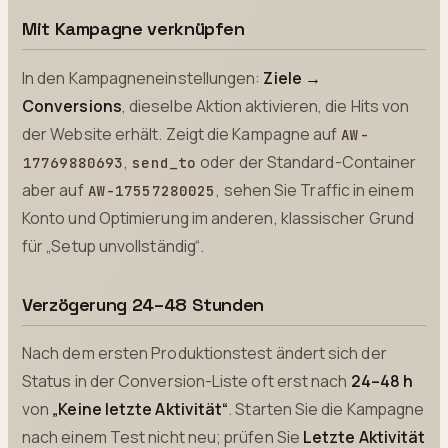
Mit Kampagne verknüpfen
In den Kampagneneinstellungen:
Ziele →
Conversions
, dieselbe Aktion aktivieren, die Hits von
der Website erhält. Zeigt die Kampagne auf
AW-
,
oder der Standard-Container
17769880693
send_to
aber auf
, sehen Sie Traffic in einem
AW-17557280025
Konto und Optimierung im anderen, klassischer Grund
für „Setup unvollständig“.
Verzögerung 24–48 Stunden
Nach dem ersten Produktionstest ändert sich der
Status in der Conversion-Liste oft erst nach
24–48 h
von
„Keine letzte Aktivität“
. Starten Sie die Kampagne
nach einem Test nicht neu; prüfen Sie
Letzte Aktivität