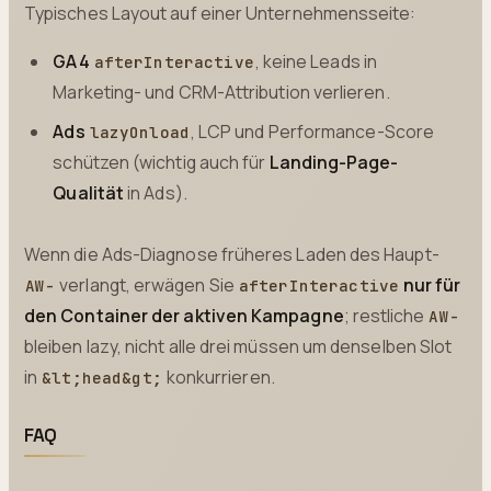
Typisches Layout auf einer Unternehmensseite:
GA4
, keine Leads in
afterInteractive
Marketing- und CRM-Attribution verlieren.
Ads
, LCP und Performance-Score
lazyOnload
schützen (wichtig auch für
Landing-Page-
Qualität
in Ads).
Wenn die Ads-Diagnose früheres Laden des Haupt-
verlangt, erwägen Sie
nur für
AW-
afterInteractive
den Container der aktiven Kampagne
; restliche
AW-
bleiben lazy, nicht alle drei müssen um denselben Slot
in
konkurrieren.
&lt;head&gt;
FAQ