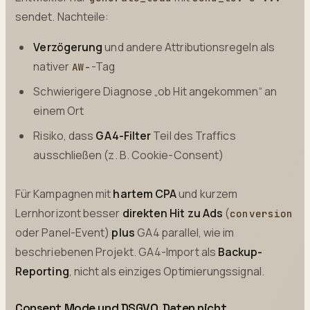
sendet. Nachteile:
Verzögerung
und andere Attributionsregeln als
nativer
-Tag
AW-
Schwierigere Diagnose „ob Hit angekommen“ an
einem Ort
Risiko, dass
GA4-Filter
Teil des Traffics
ausschließen (z. B. Cookie-Consent)
Für Kampagnen mit
hartem CPA
und kurzem
Lernhorizont besser
direkten Hit zu Ads
(
conversion
oder Panel-Event)
plus
GA4 parallel, wie im
beschriebenen Projekt. GA4-Import als
Backup-
Reporting
, nicht als einziges Optimierungssignal.
Consent Mode und DSGVO, Daten nicht