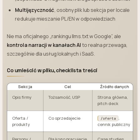
Multijęzyczność
, osobny plik lub sekcja per locale
redukuje mieszanie PL/EN w odpowiedziach
Nie ma oficjalnego „rankingu llms.txt w Google”, ale
kontrola narracji w kanałach AI
to realna przewaga,
szczególnie dla usług lokalnych i SaaS.
Co umieścić w pliku, checklista treści
Sekcja
Cel
Źródło danych
Opis firmy
Tożsamość, USP
Strona główna,
pitch deck
Oferta /
Co sprzedajecie
,
/oferta
produkty
cennik publiczny
Persony /
Dla kogo pracujecie
Case studies