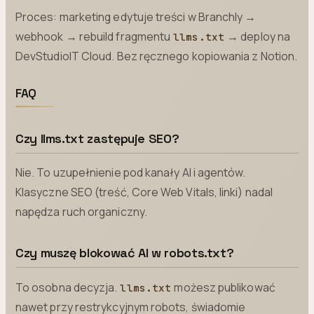
Proces: marketing edytuje treści w Branchly →
webhook → rebuild fragmentu
→ deploy na
llms.txt
DevStudioIT Cloud. Bez ręcznego kopiowania z Notion.
FAQ
Czy llms.txt zastępuje SEO?
Nie. To uzupełnienie pod kanały AI i agentów.
Klasyczne SEO (treść, Core Web Vitals, linki) nadal
napędza ruch organiczny.
Czy muszę blokować AI w robots.txt?
To osobna decyzja.
możesz publikować
llms.txt
nawet przy restrykcyjnym robots, świadomie