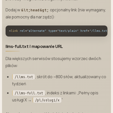
Dodaj w
opcjonalny link (nie wymagany,
&lt;head&gt;
ale pomocny dla narzędzi):
<
link
rel
=
"alternate"
type
=
"text/plain"
href
=
"/llms.txt"
t
llms-full.txt i mapowanie URL
Dla większych serwisów stosujemy wzorzec dwóch
plików:
, skrót do ~800 słów, aktualizowany co
/llms.txt
tydzień
, indeks z linkami: „Pełny opis
/llms-full.txt
usługi X →
”
/pl/uslugi/x