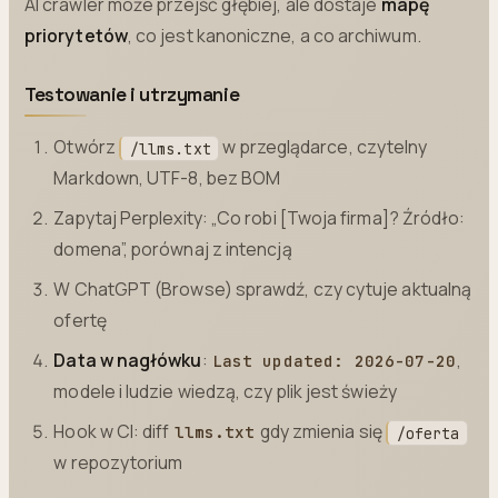
AI crawler może przejść głębiej, ale dostaje
mapę
priorytetów
, co jest kanoniczne, a co archiwum.
Testowanie i utrzymanie
Otwórz
w przeglądarce, czytelny
/llms.txt
Markdown, UTF-8, bez BOM
Zapytaj Perplexity: „Co robi [Twoja firma]? Źródło:
domena”, porównaj z intencją
W ChatGPT (Browse) sprawdź, czy cytuje aktualną
ofertę
Data w nagłówku
:
,
Last updated: 2026-07-20
modele i ludzie wiedzą, czy plik jest świeży
Hook w CI: diff
gdy zmienia się
llms.txt
/oferta
w repozytorium