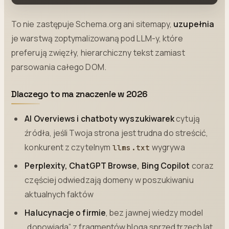
To nie zastępuje Schema.org ani sitemapy,
uzupełnia
je warstwą zoptymalizowaną pod LLM-y, które
preferują zwięzły, hierarchiczny tekst zamiast
parsowania całego DOM.
Dlaczego to ma znaczenie w 2026
AI Overviews i chatboty wyszukiwarek
cytują
źródła, jeśli Twoja strona jest trudna do streścić,
konkurent z czytelnym
wygrywa
llms.txt
Perplexity, ChatGPT Browse, Bing Copilot
coraz
częściej odwiedzają domeny w poszukiwaniu
aktualnych faktów
Halucynacje o firmie
, bez jawnej wiedzy model
„dopowiada” z fragmentów bloga sprzed trzech lat