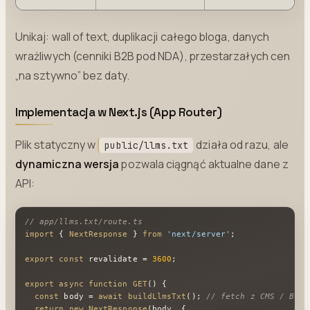
Unikaj: wall of text, duplikacji całego bloga, danych
wrażliwych (cenniki B2B pod NDA), przestarzałych cen
„na sztywno” bez daty.
Implementacja w Next.js (App Router)
Plik statyczny w
działa od razu, ale
public/llms.txt
dynamiczna wersja
pozwala ciągnąć aktualne dane z
API:
// app/llms.txt/route.ts
import
 { 
NextResponse
 } 
from
'next/server'
;

export
const
 revalidate = 
3600
;

export
async
function
GET
(
) {

const
 body = 
await
buildLlmsTxt
(); 
// fetch z CMS / Bran
return
new
NextResponse
(body, {
