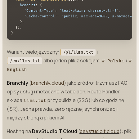
headers
: {

'Content-Type'
: 
'text/plain; charset=utf-8'
,

'Cache-Control'
: 
'public, max-age=3600, s-maxage=360
    },

  });

}
Wariant wielojęzyczny:
i
/pl/llms.txt
albo jeden plik z sekcjami
/
# Polski
#
/en/llms.txt
.
English
Branchly
(
branchly.cloud
) jako źródło: trzymasz FAQ,
opisy usług i metadane w tabelach, Route Handler
składa
przy buildzie (SSG) lub co godzinę
llms.txt
(ISR). Jedna prawda, zero ręcznej synchronizacji
między stroną a plikiem AI.
Hosting na
DevStudioIT Cloud
(
devstudioit.cloud
): plik