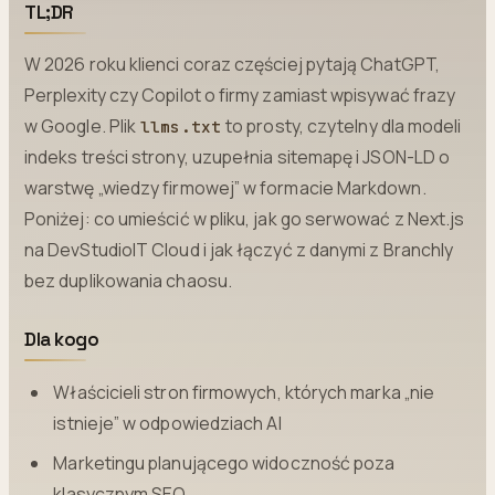
TL;DR
W 2026 roku klienci coraz częściej pytają ChatGPT,
Perplexity czy Copilot o firmy zamiast wpisywać frazy
w Google. Plik
to prosty, czytelny dla modeli
llms.txt
indeks treści strony, uzupełnia sitemapę i JSON-LD o
warstwę „wiedzy firmowej” w formacie Markdown.
Poniżej: co umieścić w pliku, jak go serwować z Next.js
na DevStudioIT Cloud i jak łączyć z danymi z Branchly
bez duplikowania chaosu.
Dla kogo
Właścicieli stron firmowych, których marka „nie
istnieje” w odpowiedziach AI
Marketingu planującego widoczność poza
klasycznym SEO