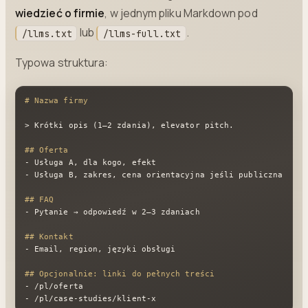
wiedzieć o firmie
, w jednym pliku Markdown pod
lub
.
/llms.txt
/llms-full.txt
Typowa struktura:
# Nazwa firmy
> Krótki opis (1–2 zdania), elevator pitch.
## Oferta
-
-
 Usługa B, zakres, cena orientacyjna jeśli publiczna

## FAQ
-
 Pytanie → odpowiedź w 2–3 zdaniach

## Kontakt
-
 Email, region, języki obsługi

## Opcjonalnie: linki do pełnych treści
-
-
 /pl/case-studies/klient-x