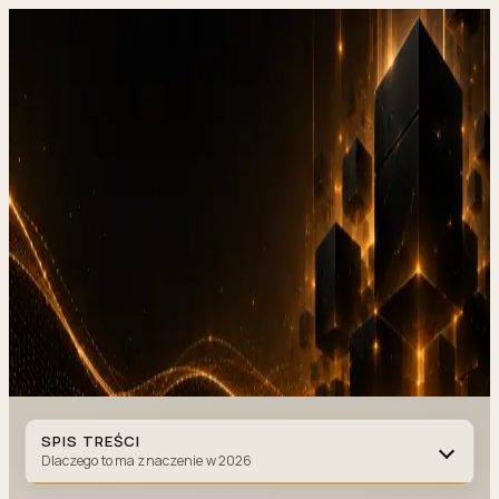
DevStudio.it
/
Wiedza i architektura
/
llms.txt, jak przygotować stronę
firmową pod wyszukiwarki AI w 2026
Realizacje w produkcji
Kontakt
llms.txt, jak przygotować stronę
firmową pod wyszukiwarki
AI w
2026
LLMS.TXT
·
5 MIN CZYTANIA
·
20 LIPCA 2026
Autor
:
DevStudio.it
SPIS TREŚCI
Dlaczego to ma znaczenie w 2026