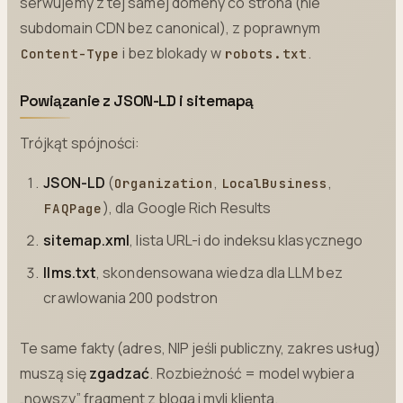
serwujemy z tej samej domeny co strona (nie
subdomain CDN bez canonical), z poprawnym
i bez blokady w
.
Content-Type
robots.txt
Powiązanie z JSON-LD i sitemapą
Trójkąt spójności:
JSON-LD
(
,
,
Organization
LocalBusiness
), dla Google Rich Results
FAQPage
sitemap.xml
, lista URL-i do indeksu klasycznego
llms.txt
, skondensowana wiedza dla LLM bez
crawlowania 200 podstron
Te same fakty (adres, NIP jeśli publiczny, zakres usług)
muszą się
zgadzać
. Rozbieżność = model wybiera
„nowszy” fragment z bloga i myli klienta.