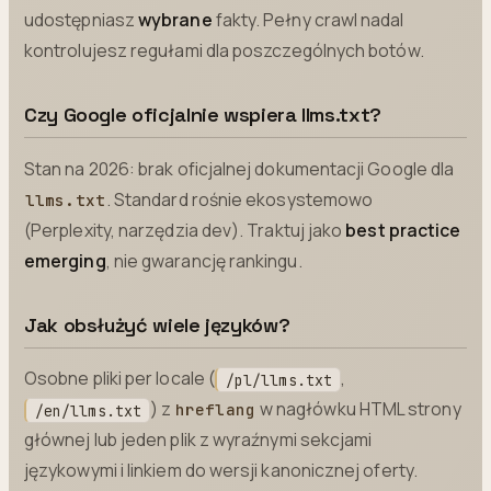
udostępniasz
wybrane
fakty. Pełny crawl nadal
kontrolujesz regułami dla poszczególnych botów.
Czy Google oficjalnie wspiera llms.txt?
Stan na 2026: brak oficjalnej dokumentacji Google dla
. Standard rośnie ekosystemowo
llms.txt
(Perplexity, narzędzia dev). Traktuj jako
best practice
emerging
, nie gwarancję rankingu.
Jak obsłużyć wiele języków?
Osobne pliki per locale (
,
/pl/llms.txt
) z
w nagłówku HTML strony
hreflang
/en/llms.txt
głównej lub jeden plik z wyraźnymi sekcjami
językowymi i linkiem do wersji kanonicznej oferty.