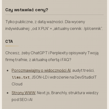
Czy wstawiać ceny?
Tylko publiczne, z datą ważności. Dla wyceny
indywidualnej: „od X PLN” + „aktualny cennik: /pl/cennik”.
CTA
Chcesz, żeby ChatGPT i Perplexity opisywały Twoją
firmę trafnie, z aktualną ofertą i FAQ?
Porozmawiajmy o widoczności AI
, audyt treści,
, JSON-LD i wdrożenie na DevStudioIT
llms.txt
Cloud
Strony WWW
, Next.js, Branchly, struktura wiedzy
pod SEO i AI