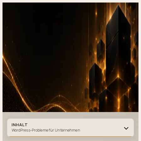
DevStudio.it
/
Wissen & Architektur
/
WordPress vs individueller
Code, Warum nicht WordPress für Unternehmen?
Referenzen in Produktion
Kontakt
WordPress vs individueller Code,
Warum nicht
WordPress für
Unternehmen?
WORDPRESS
·
8 MIN. LESEZEIT
·
23. DEZEMBER 2025
Autor
:
DevStudio.it
INHALT
WordPress-Probleme für Unternehmen