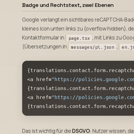
Badge und Rechtstext, zwei Ebenen
Google verlangt ein sichtbares reCAPTCHA-Bad
kleines Icon unten links zu (overflow hidden), d
Kontaktformular in
, mit Links zu G
page.tsx
(Übersetzungen in
,
messages/pl.json
en.j
{translations.
contact
.
form
.
recaptch
<a href=
"https://policies.google.co
{translations.
contact
.
form
.
recaptch
<a href=
"https://policies.google.co
{translations.
contact
.
form
.
recaptch
Das ist wichtig für die
DSGVO
: Nutzer wissen, d