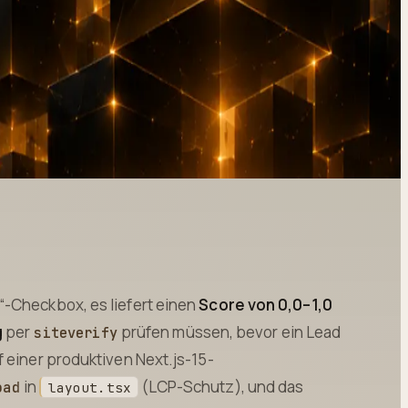
r“-Checkbox, es liefert einen
Score von 0,0–1,0
g
per
prüfen müssen, bevor ein Lead
siteverify
f einer produktiven Next.js-15-
in
(LCP-Schutz), und das
oad
layout.tsx