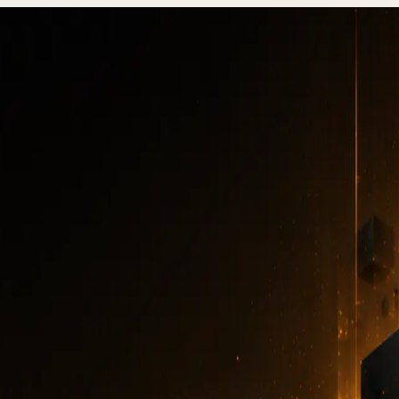
 unsichtbarer Spam-Schutz für Formulare (Komplettguide 2026)
CHA v3, unsichtbare
Schutz für Formulare
(Komplettguide 2026
RECAPTCHA
·
10 MIN. LESEZEIT
·
10. JUNI 2026
Autor
:
DevStudio.it