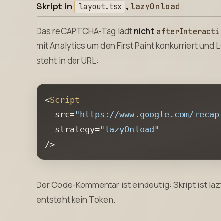
Skript in
,
lazyOnload
layout.tsx
Das reCAPTCHA-Tag lädt
nicht
afterInteracti
mit Analytics um den First Paint konkurriert und L
steht in der URL:
<
Script
  src=
"https://www.google.com/recap
  strategy=
"lazyOnload"
/>
Der Code-Kommentar ist eindeutig: Skript ist laz
entsteht kein Token.