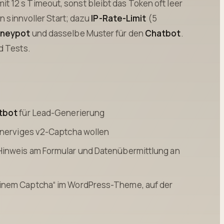
it 12 s Timeout, sonst bleibt das Token oft leer
in sinnvoller Start; dazu
IP-Rate-Limit
(5
neypot
und dasselbe Muster für den
Chatbot
.
d Tests.
tbot
für Lead-Generierung
e nerviges v2-Captcha wollen
 Hinweis am Formular und Datenübermittlung an
einem Captcha“ im WordPress-Theme, auf der