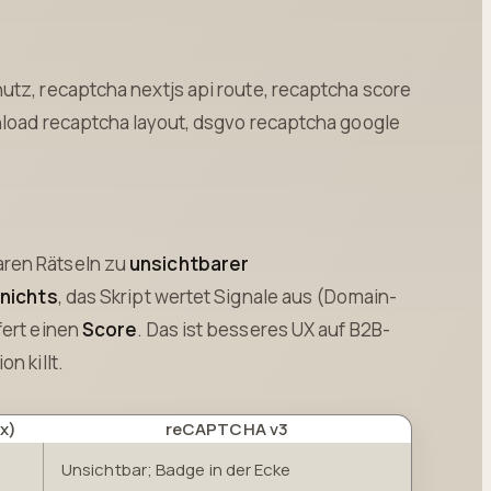
utz, recaptcha nextjs api route, recaptcha score
nload recaptcha layout, dsgvo recaptcha google
aren Rätseln zu
unsichtbarer
t
nichts
, das Skript wertet Signale aus (Domain-
fert einen
Score
. Das ist besseres UX auf B2B-
n killt.
x)
reCAPTCHA v3
Unsichtbar; Badge in der Ecke