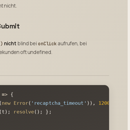
t nicht.
-Submit
nicht
blind bei
aufrufen, bei
()
onClick
Sekunden oft undefined.
 =>
 {

(
new
Error
(
'recaptcha_timeout'
)), 
12000
);

(t); 
resolve
(); };
