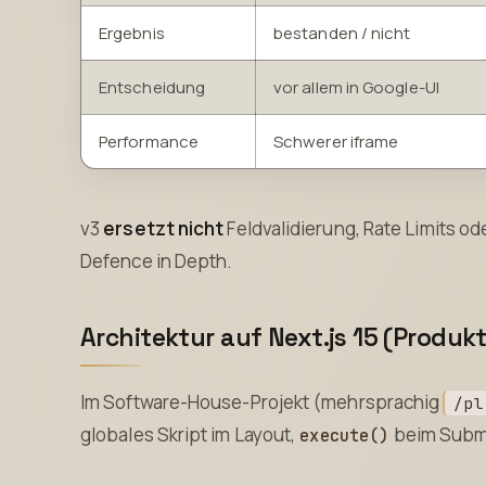
Ergebnis
bestanden / nicht
Entscheidung
vor allem in Google-UI
Performance
Schwerer iframe
v3
ersetzt nicht
Feldvalidierung, Rate Limits ode
Defence in Depth.
Architektur auf Next.js 15 (Produk
Im Software-House-Projekt (mehrsprachig
/pl
globales Skript im Layout,
beim Submit
execute()