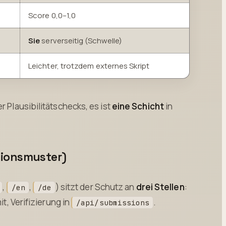
Score 0,0–1,0
Sie
serverseitig (Schwelle)
Leichter, trotzdem externes Skript
r Plausibilitätschecks, es ist
eine Schicht
in
tionsmuster)
,
,
) sitzt der Schutz an
drei Stellen
:
/en
/de
, Verifizierung in
.
/api/submissions