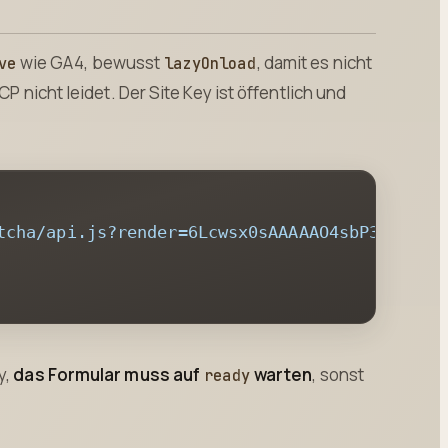
wie GA4, bewusst
, damit es nicht
ve
lazyOnload
CP nicht leidet. Der Site Key ist öffentlich und
tcha/api.js?render=6Lcwsx0sAAAAAO4sbP31qTdgj
y,
das Formular muss auf
warten
, sonst
ready