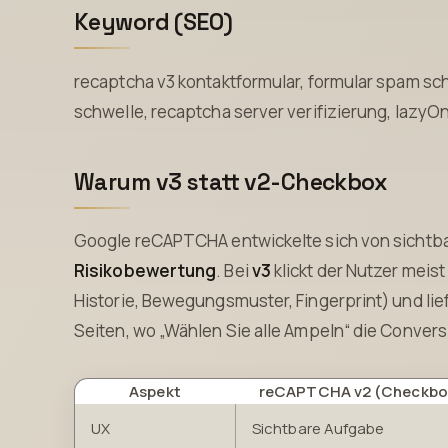
Keyword (SEO)
recaptcha v3 kontaktformular, formular spam sch
schwelle, recaptcha server verifizierung, lazyO
Warum v3 statt v2-Checkbox
Google reCAPTCHA entwickelte sich von sichtb
Risikobewertung
. Bei
v3
klickt der Nutzer meis
Historie, Bewegungsmuster, Fingerprint) und lie
Seiten, wo „Wählen Sie alle Ampeln“ die Conversio
Aspekt
reCAPTCHA v2 (Checkbo
UX
Sichtbare Aufgabe