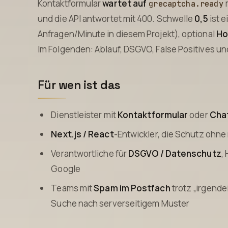
Kontaktformular
wartet auf
m
grecaptcha.ready
und die API antwortet mit 400. Schwelle
0,5
ist e
Anfragen/Minute in diesem Projekt), optional
Ho
Im Folgenden: Ablauf, DSGVO, False Positives un
Für wen ist das
Dienstleister mit
Kontaktformular
oder
Cha
Next.js / React
-Entwickler, die Schutz ohn
Verantwortliche für
DSGVO / Datenschutz
,
Google
Teams mit
Spam im Postfach
trotz „irgend
Suche nach serverseitigem Muster