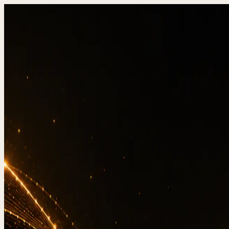
DevStudio.it
/
Wissen & Architektur
/
reCAPTCHA v3,
Referenzen in Produktion
Kontakt
reCAPT