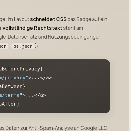
ge. Im Layout
schneidet CSS
das Badge auf ein
er
vollständige Rechtstext
steht am
oogle-Datenschutz und Nutzungsbedingungen
,
):
son
de.json
aBeforePrivacy
}

m/privacy"
>...</a>

aBetween
}

m/terms"
>...</a>

aAfter
}
ass Daten zur Anti-Spam-Analyse an Google LLC