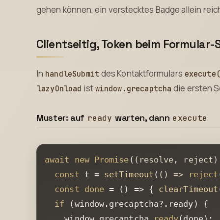
gehen können, ein verstecktes Badge allein reich
Clientseitig, Token beim Formular
In
des Kontaktformulars
handleSubmit
execute
ist
die ersten 
lazyOnload
window.grecaptcha
Muster: auf
warten, dann
ready
execute
await
new
Promise
(
(
resolve, reject
)
const
 t = 
setTimeout
(
() =>
reject
const
done
 = (
) => { 
clearTimeout
if
 (
window
.
grecaptcha
?.
ready
) {

window
.
grecaptcha
.
ready
(done);
