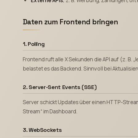
Externe APIs
, z. B. Werbung, Zahlungen, oft 
Daten zum Frontend bringen
1. Polling
Frontend ruft alle X Sekunden die API auf (z. B. „
belastet es das Backend. Sinnvoll bei Aktualisier
2. Server-Sent Events (SSE)
Server schickt Updates über einen HTTP-Stream.
Stream“ im Dashboard.
3. WebSockets