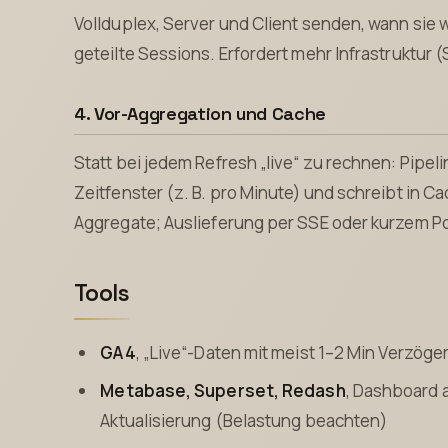
Vollduplex, Server und Client senden, wann sie w
geteilte Sessions. Erfordert mehr Infrastruktur (
4. Vor-Aggregation und Cache
Statt bei jedem Refresh „live“ zu rechnen: Pipeli
Zeitfenster (z. B. pro Minute) und schreibt in Ca
Aggregate; Auslieferung per SSE oder kurzem Po
Tools
GA4
, „Live“-Daten mit meist 1–2 Min Verzög
Metabase, Superset, Redash
, Dashboard 
Aktualisierung (Belastung beachten)