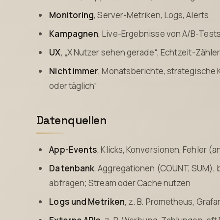
Monitoring
, Server-Metriken, Logs, Alerts
Kampagnen
, Live-Ergebnisse von A/B-Test
UX
, „X Nutzer sehen gerade“, Echtzeit-Zähle
Nicht immer
, Monatsberichte, strategische K
oder täglich“
Datenquellen
App-Events
, Klicks, Konversionen, Fehler (
Datenbank
, Aggregationen (COUNT, SUM), b
abfragen; Stream oder Cache nutzen
Logs und Metriken
, z. B. Prometheus, Grafa