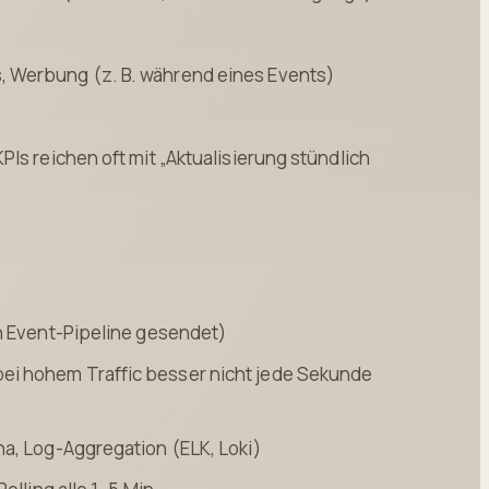
s, Werbung (z. B. während eines Events)
r
PIs reichen oft mit „Aktualisierung stündlich
an Event-Pipeline gesendet)
ei hohem Traffic besser nicht jede Sekunde
na, Log-Aggregation (ELK, Loki)