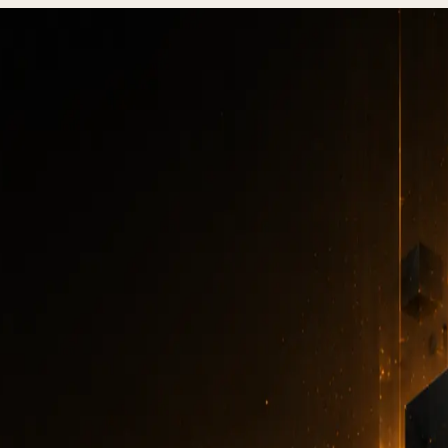
ytics, Live-Daten in Dashboards 2026
ime Analytics, Live-D
Dashboards 2026
REAL-TIME ANALYTICS
·
10 MIN. LESEZEIT
·
15. MÄRZ 2026
Autor
:
DevStudio.it