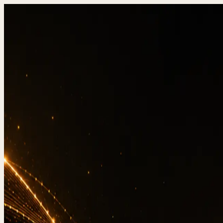
DevStudio.it
/
Wissen & Architektur
/
Real-time Anal
Referenzen in Produktion
Kontakt
Real-t