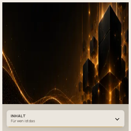
DevStudio.it
/
Wissen & Architektur
/
Bildoptimierung in Next.js:
weniger Gewicht, gleiche Qualität
Referenzen in Produktion
Kontakt
Bildoptimierung in Next.js:
weniger Gewicht, gleiche Qualität
NEXT.JS
·
6 MIN. LESEZEIT
·
31. DEZEMBER 2025
Autor
:
7kar7son7
INHALT
Für wen ist das