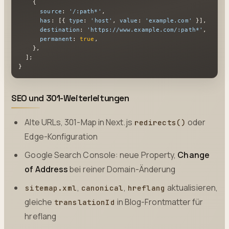
    {

source
: 
'/:path*'
,

has
: [{ 
type
: 
'host'
, 
value
: 
'example.com'
 }],

destination
: 
'https://www.example.com/:path*'
,

permanent
: 
true
,

    },

  ];

}
SEO und 301-Weiterleitungen
Alte URLs, 301-Map in Next.js
oder
redirects()
Edge-Konfiguration
Google Search Console: neue Property,
Change
of Address
bei reiner Domain-Änderung
,
,
aktualisieren,
sitemap.xml
canonical
hreflang
gleiche
in Blog-Frontmatter für
translationId
hreflang