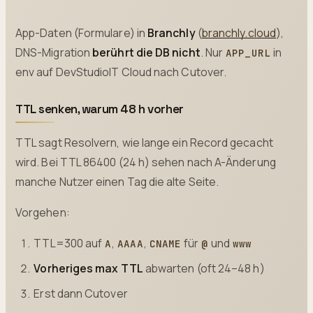
App-Daten (Formulare) in
Branchly
(
branchly.cloud
),
DNS-Migration
berührt die DB nicht
. Nur
in
APP_URL
env auf DevStudioIT Cloud nach Cutover.
TTL senken, warum 48 h vorher
TTL sagt Resolvern, wie lange ein Record gecacht
wird. Bei TTL 86400 (24 h) sehen nach A-Änderung
manche Nutzer einen Tag die alte Seite.
Vorgehen:
TTL=300 auf
,
,
für
und
A
AAAA
CNAME
@
www
Vorheriges max TTL
abwarten (oft 24–48 h)
Erst dann Cutover