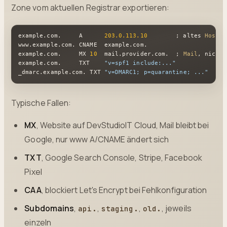
Zone vom aktuellen Registrar exportieren:
example.
com
.     A      
203.0
.113
.10
        ; altes 
Hostin
www.
example
.
com
. 
CNAME
  example.
com
.

example.
com
.     
MX
10
  mail.
provider
.
com
.  ; 
Mail
, nicht 
example.
com
.     
TXT
"v=spf1 include:..."
_dmarc.
example
.
com
. 
TXT
"v=DMARC1; p=quarantine; ..."
Typische Fallen:
MX
, Website auf DevStudioIT Cloud, Mail bleibt bei
Google, nur www A/CNAME ändert sich
TXT
, Google Search Console, Stripe, Facebook
Pixel
CAA
, blockiert Let's Encrypt bei Fehlkonfiguration
Subdomains
,
,
,
, jeweils
api.
staging.
old.
einzeln