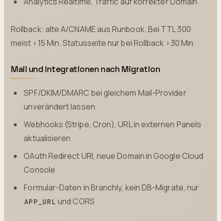
Analytics Realtime, Traffic auf korrekter Domain
Rollback: alte A/CNAME aus Runbook. Bei TTL 300
meist <15 Min. Statusseite nur bei Rollback >30 Min.
Mail und Integrationen nach Migration
SPF/DKIM/DMARC bei gleichem Mail-Provider
unverändert lassen
Webhooks (Stripe, Cron), URL in externen Panels
aktualisieren
OAuth Redirect URI, neue Domain in Google Cloud
Console
Formular-Daten in Branchly, kein DB-Migrate, nur
und CORS
APP_URL