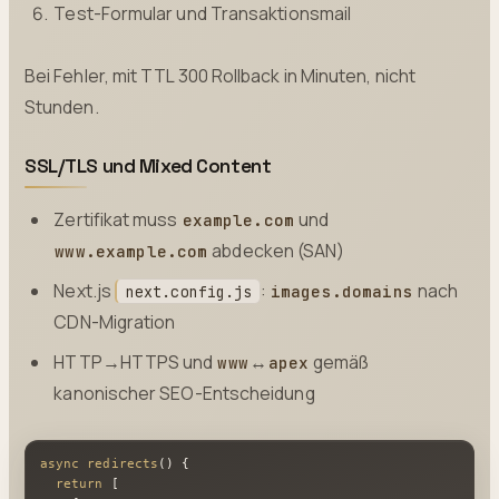
Test-Formular und Transaktionsmail
Bei Fehler, mit TTL 300 Rollback in Minuten, nicht
Stunden.
SSL/TLS und Mixed Content
Zertifikat muss
und
example.com
abdecken (SAN)
www.example.com
Next.js
:
nach
images.domains
next.config.js
CDN-Migration
HTTP→HTTPS und
↔
gemäß
www
apex
kanonischer SEO-Entscheidung
async
redirects
(
) {

return
 [
