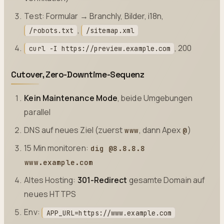
Test: Formular → Branchly, Bilder, i18n,
,
/robots.txt
/sitemap.xml
, 200
curl -I https://preview.example.com
Cutover, Zero-Downtime-Sequenz
Kein Maintenance Mode
, beide Umgebungen
parallel
DNS auf neues Ziel (zuerst
, dann Apex
)
www
@
15 Min monitoren:
dig @8.8.8.8
www.example.com
Altes Hosting:
301-Redirect
gesamte Domain auf
neues HTTPS
Env:
APP_URL=https://www.example.com