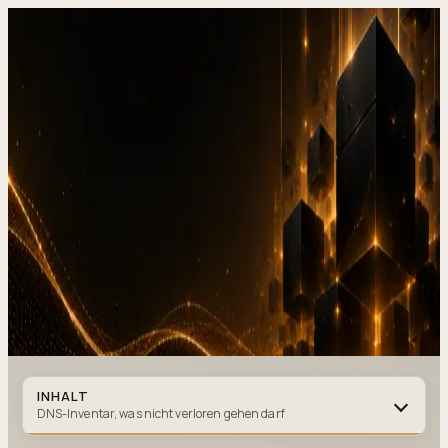
DevStudio.it
/
Wissen & Architektur
/
Domain-Migration und DNS,
Zero-Downtime-Cutover auf DevStudioIT Cloud 2026
Referenzen in Produktion
Kontakt
Domain-Migration und DNS, Zero-
Downtime-Cutover auf
DevStudioIT
Cloud 2026
DOMAIN MIGRATION
·
4 MIN. LESEZEIT
·
20. JULI 2026
Autor
:
DevStudio.it
INHALT
DNS-Inventar, was nicht verloren gehen darf