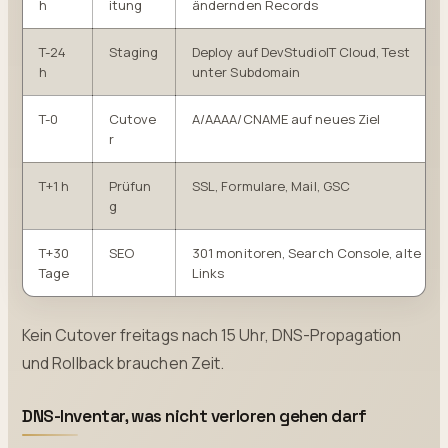
h
itung
ändernden Records
T-24
Staging
Deploy auf DevStudioIT Cloud, Test
h
unter Subdomain
T-0
Cutove
A/AAAA/CNAME auf neues Ziel
r
T+1 h
Prüfun
SSL, Formulare, Mail, GSC
g
T+30
SEO
301 monitoren, Search Console, alte
Tage
Links
Kein Cutover freitags nach 15 Uhr, DNS-Propagation
und Rollback brauchen Zeit.
DNS-Inventar, was nicht verloren gehen darf