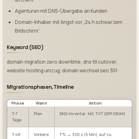
Agenturen mit DNS-Übergabe an Kunden
Domain-Inhaber mit Angst vor „24 h schwarzem
Bildschirm“
Keyword (SEO)
domain migration zero downtime, dns ttl cutover,
website hosting umzug, domain wechsel seo 301
Migrationsphasen, Timeline
Phase
Wann
Aktion
T-7
Plan
DNS-Inventar: MX, TXT (SPF/DKIM)
Tage
T-48
Vorbere
TTL → 300 s (5 Min) auf zu