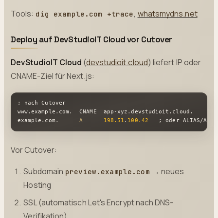
Tools:
,
whatsmydns.net
dig example.com +trace
Deploy auf DevStudioIT Cloud vor Cutover
DevStudioIT Cloud
(
devstudioit.cloud
) liefert IP oder
CNAME-Ziel für Next.js:
; nach Cutover

www
.example
.com
.  CNAME  app-xyz
.devstudioit
.cloud
.

example
.com
.      
A
198.51
.
100.42
   ; oder ALIAS/ANAM
Vor Cutover:
Subdomain
→ neues
preview.example.com
Hosting
SSL (automatisch Let's Encrypt nach DNS-
Verifikation)