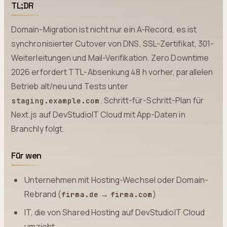
TL;DR
Domain-Migration ist nicht nur ein A-Record, es ist
synchronisierter Cutover von DNS, SSL-Zertifikat, 301-
Weiterleitungen und Mail-Verifikation. Zero Downtime
2026 erfordert TTL-Absenkung 48 h vorher, parallelen
Betrieb alt/neu und Tests unter
. Schritt-für-Schritt-Plan für
staging.example.com
Next.js auf DevStudioIT Cloud mit App-Daten in
Branchly folgt.
Für wen
Unternehmen mit Hosting-Wechsel oder Domain-
Rebrand (
→
)
firma.de
firma.com
IT, die von Shared Hosting auf DevStudioIT Cloud
umzieht