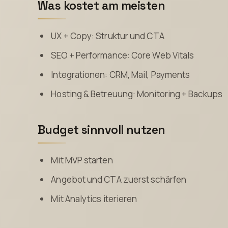
Was kostet am meisten
UX + Copy: Struktur und CTA
SEO + Performance: Core Web Vitals
Integrationen: CRM, Mail, Payments
Hosting & Betreuung: Monitoring + Backups
Budget sinnvoll nutzen
Mit MVP starten
Angebot und CTA zuerst schärfen
Mit Analytics iterieren