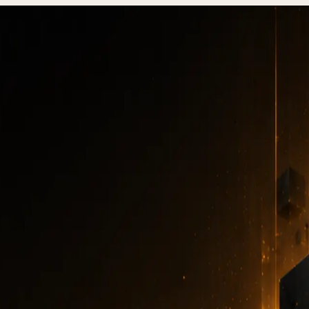
e Website 2026? Spannen + wichtigste Preistreiber
kostet eine Website 
n + wichtigste Preis
WEBSITES
·
6 MIN. LESEZEIT
·
31. DEZEMBER 2025
Autor
:
7kar7son7