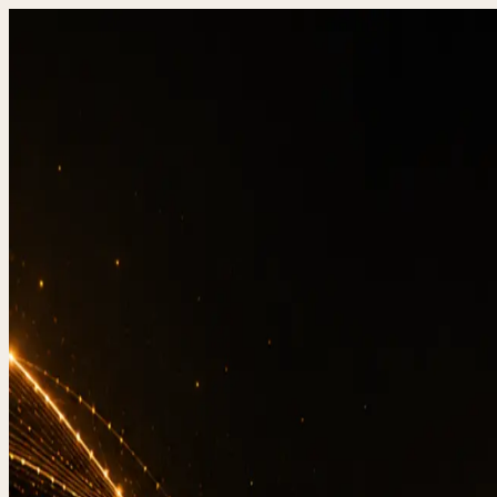
DevStudio.it
/
Wissen & Architektur
/
Was kostet ein
Referenzen in Produktion
Kontakt
Was 
Spanne