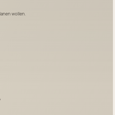
lanen wollen.
y