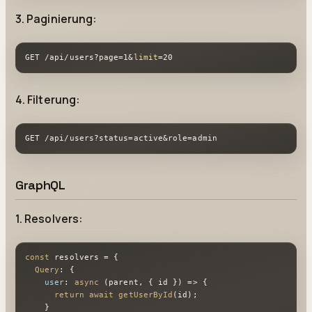
3. Paginierung:
GET /api/users?page=1&
limit
=20
4. Filterung:
GET /api/users?status=active&role=admin
GraphQL
1. Resolvers:
const
 resolvers = {

Query
: {

user
: 
async
 (parent, { id }) => {

return
await
getUserById
(id);

    }
