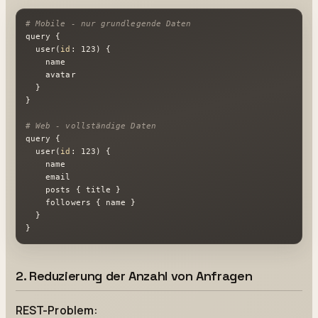
# Mobile - nur grundlegende Daten
query {

  user(
id
: 123) {

    name

    avatar

  }

}

# Web - vollständige Daten
query {

  user(
id
: 123) {

    name

    email

    posts { title }

    followers { name }

  }

}
2. Reduzierung der Anzahl von Anfragen
REST-Problem: