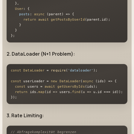
  },

User
: {

posts
: 
async
 (parent) => {

return
await
getPostsByUserId
(parent.
id
);

    }

  }

};
2. DataLoader (N+1 Problem):
const
DataLoader
 = 
require
(
'dataloader'
);

const
 userLoader = 
new
DataLoader
(
async
 (ids) => {

const
 users = 
await
getUsersByIds
(ids);

return
 ids.
map
(
id
 =>
 users.
find
(
u
 =>
 u.
id
 === id));

});
3. Rate Limiting:
// Abfragekomplexität begrenzen