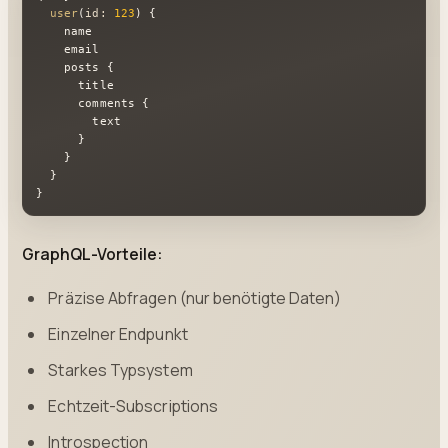
user
(
id: 
123
) {

    name

    email

    posts {

      title

      comments {

        text

      }

    }

  }

}
GraphQL-Vorteile:
Präzise Abfragen (nur benötigte Daten)
Einzelner Endpunkt
Starkes Typsystem
Echtzeit-Subscriptions
Introspection