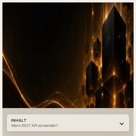
DevStudio.it
/
Wissen & Architektur
/
GraphQL vs REST API, Wann
welches verwenden in 2026
Referenzen in Produktion
Kontakt
GraphQL vs REST API, Wann
welches
verwenden in 2026
GRAPHQL
·
12 MIN. LESEZEIT
·
19. JANUAR 2026
Autor
:
DevStudio.it
INHALT
Wann REST API verwenden?