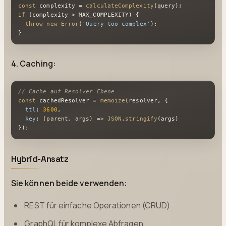
const
 complexity = 
calculateComplexity
if
 (complexity > 
MAX_COMPLEXITY
) {

throw
new
Error
(
'Query too complex'
);

}
4. Caching:
// Cache auf Resolver-Ebene
const
 cachedResolver = 
memoize
(resolver, {

ttl
: 
3600
,

key
: 
(
parent, args
) =>
JSON
.
stringify
(args)

});
Hybrid-Ansatz
Sie können beide verwenden:
REST für einfache Operationen (CRUD)
GraphQL für komplexe Abfragen