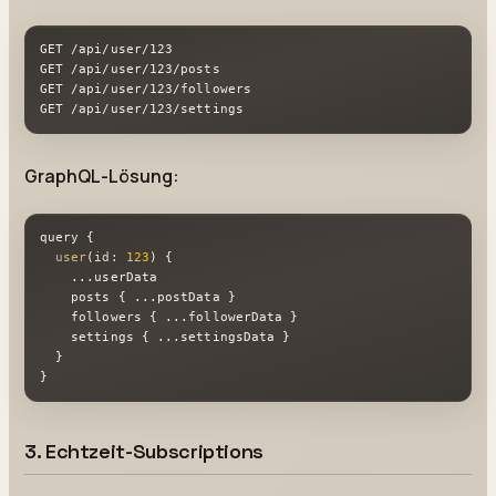
GET /api/user/123

GET /api/user/123/posts

GET /api/user/123/followers

GET /api/user/123/settings
GraphQL-Lösung:
query {

user
(
id: 
123
) {

    ...userData

    posts { ...postData }

    followers { ...followerData }

    settings { ...settingsData }

  }

}
3. Echtzeit-Subscriptions