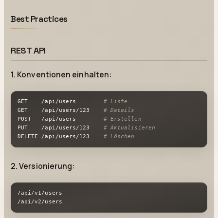
Best Practices
REST API
1. Konventionen einhalten:
GET    /api/users        
# Liste
GET    /api/users/123    
# Details
POST   /api/users        
# Erstellen
PUT    /api/users/123    
# Aktualisieren
DELETE /api/users/123    
# Löschen
2. Versionierung:
/api/v1/users

/api/v2/users