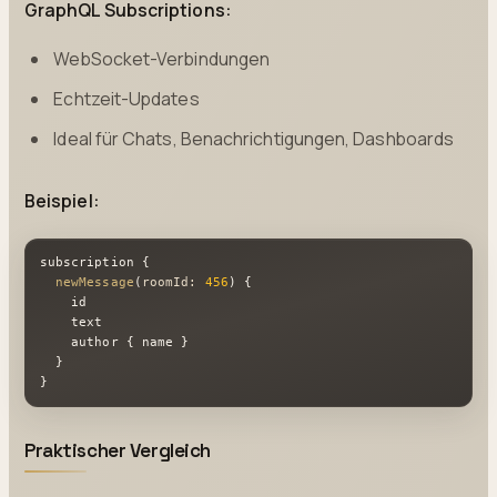
GraphQL Subscriptions:
WebSocket-Verbindungen
Echtzeit-Updates
Ideal für Chats, Benachrichtigungen, Dashboards
Beispiel:
subscription {

newMessage
(
roomId: 
456
) {

    id

    text

    author { name }

  }

}
Praktischer Vergleich