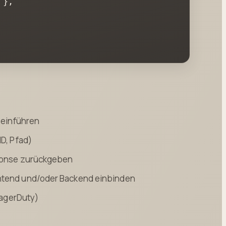
 },

n einführen
ID, Pfad)
sponse zurückgeben
ontend und/oder Backend einbinden
 PagerDuty)