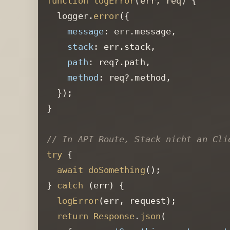
function
logError
(
err, req
) {

  logger.
error
({

message
: err.
message
,

stack
: err.
stack
,

path
: req?.
path
,

method
: req?.
method
,

  });

}

// In API Route, Stack nicht an Cli
try
 {

await
doSomething
();

} 
catch
 (err) {

logError
(err, request);

return
Response
.
json
(
