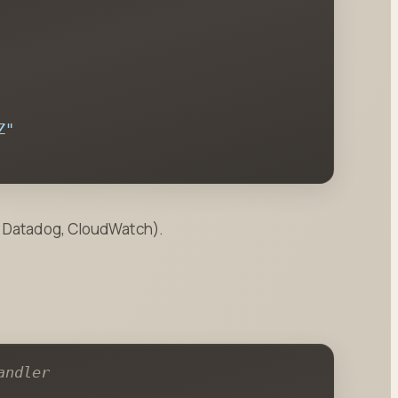
Z"
, Datadog, CloudWatch).
andler