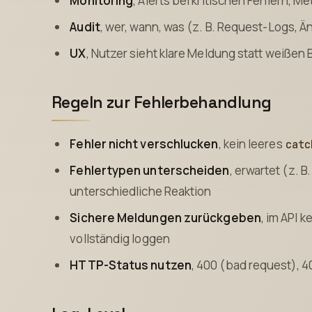
Monitoring
, Alerts bei kritischen Fehlern, Me
Audit
, wer, wann, was (z. B. Request-Logs,
UX
, Nutzer sieht klare Meldung statt weißen 
Regeln zur Fehlerbehandlung
Fehler nicht verschlucken
, kein leeres
catc
Fehlertypen unterscheiden
, erwartet (z. B
unterschiedliche Reaktion
Sichere Meldungen zurückgeben
, im API 
vollständig loggen
HTTP-Status nutzen
, 400 (bad request), 4