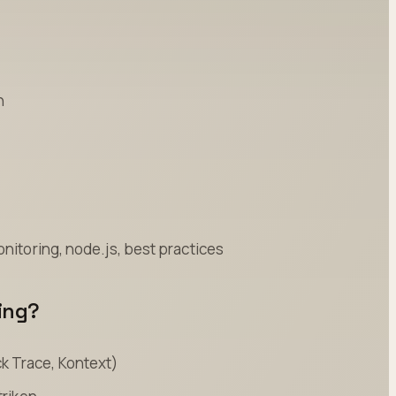
n
onitoring, node.js, best practices
ing?
k Trace, Kontext)