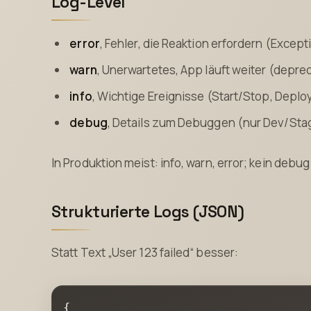
Log-Level
error
, Fehler, die Reaktion erfordern (Exce
warn
, Unerwartetes, App läuft weiter (deprec
info
, Wichtige Ereignisse (Start/Stop, Depl
debug
, Details zum Debuggen (nur Dev/Sta
In Produktion meist: info, warn, error; kein debug
Strukturierte Logs (JSON)
Statt Text „User 123 failed“ besser:
{