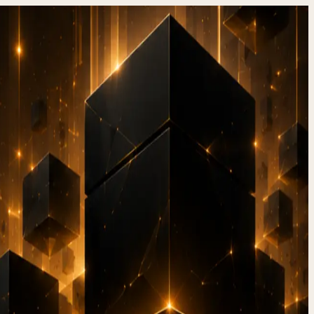
ing in
tices