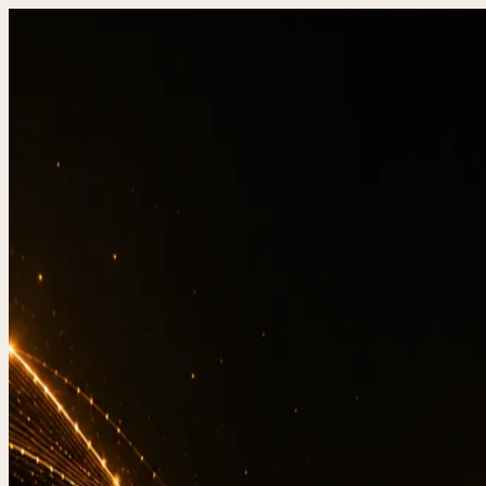
DevStudio.it
/
Wissen & Architektur
/
Fehlerbehandl
Referenzen in Produktion
Kontakt
Fehle
Anw