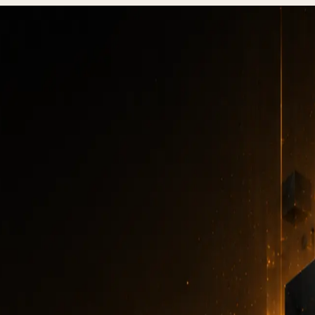
ung und Logging in Anwendungen, Best Practices 2026
rbehandlung und Logg
endungen, Best
Prac
2026
FEHLERBEHANDLUNG
·
10 MIN. LESEZEIT
·
29. JANUAR 2026
Autor
:
DevStudio.it