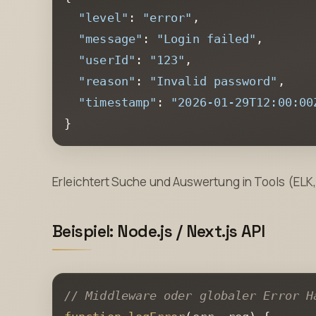
"level"
:
"error"
,
"message"
:
"Login failed"
,
"userId"
:
"123"
,
"reason"
:
"Invalid password"
,
"timestamp"
:
"2026-01-29T12:00:00
}
Erleichtert Suche und Auswertung in Tools (ELK
Beispiel: Node.js / Next.js API
// Middleware oder globaler Error H