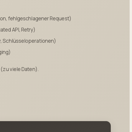
ption, fehlgeschlagener Request)
ated API, Retry)
oy, Schlüsseloperationen)
ging)
 (zu viele Daten).