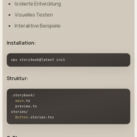
Isolierte Entwicklung
Visuelles Testen
Interaktive Beispiele
Installation:
npx storybook@latest init
Struktur:
.storybook
/

main
.ts
  preview
.ts
stories/

Button
.stories
.tsx