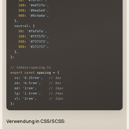
50
: 
'#f0f9ff'
,

100
: 
'#e0f2fe'
,

500
: 
'#0ea5e9'
,

900
: 
'#0c4a6e'
,

  },

neutral
: {

50
: 
'#fafafa'
,

100
: 
'#f5f5f5'
,

500
: 
'#737373'
,

900
: 
'#171717'
,

  },

};

// tokens/spacing.ts
export
const
 spacing = {

xs
: 
'0.25rem'
,   
// 4px
sm
: 
'0.5rem'
,    
// 8px
md
: 
'1rem'
,      
// 16px
lg
: 
'1.5rem'
,    
// 24px
xl
: 
'2rem'
,      
// 32px
};
Verwendung in CSS/SCSS: