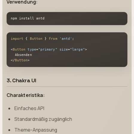
Verwendung:
npm install antd
import
 { 
Button
 } 
from
'antd'
;

<
Button
type
=
"primary"
size
=
"large"
>
</
Button
>
3. Chakra UI
Charakteristika:
Einfaches API
Standardmäßig zugänglich
Theme-Anpassung