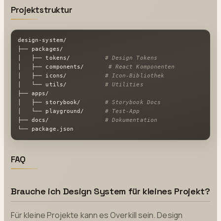
Projektstruktur
design-system/

├── packages/

│   ├── tokens/          
# Design Tokens
│   ├── components/       
# React Komponenten
│   ├── icons/           
# Icon-Bibliothek
│   └── utils/           
# Utilities
├── apps/

│   ├── storybook/       
# Storybook Docs
│   └── playground/      
# Test-App
├── docs/                
# Dokumentation
└── package.json
FAQ
Brauche ich Design System für kleines Projekt?
Für kleine Projekte kann es Overkill sein. Design