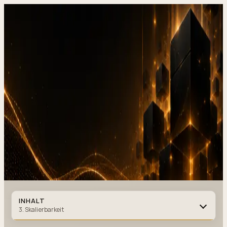
DevStudio.it
/
Wissen & Architektur
/
Design Systems, Design-
Systeme in 2026
Referenzen in Produktion
Kontakt
Design Systems, Design-System
in
2026
DESIGN SYSTEMS
·
12 MIN. LESEZEIT
·
08. FEBRUAR 2026
Autor
:
DevStudio.it
INHALT
3. Skalierbarkeit