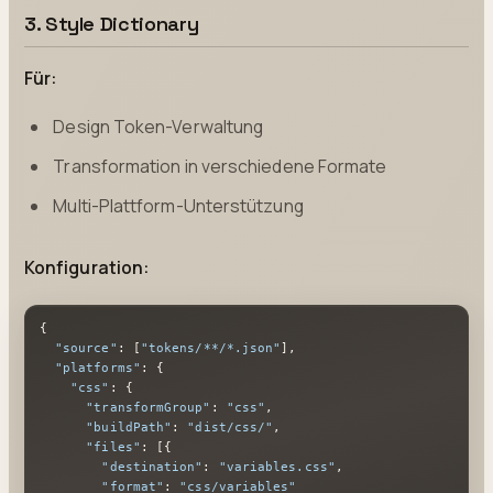
3. Style Dictionary
Für:
Design Token-Verwaltung
Transformation in verschiedene Formate
Multi-Plattform-Unterstützung
Konfiguration:
{
"source"
:
[
"tokens/**/*.json"
]
,
"platforms"
:
{
"css"
:
{
"transformGroup"
:
"css"
,
"buildPath"
:
"dist/css/"
,
"files"
:
[
{
"destination"
:
"variables.css"
,
"format"
:
"css/variables"