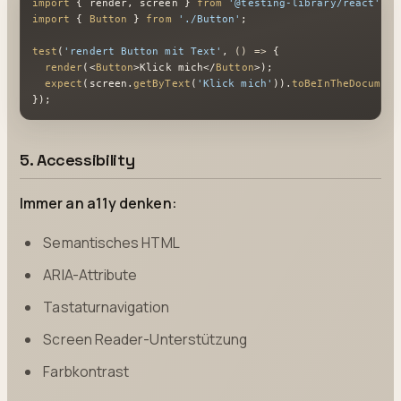
import
 { render, screen } 
from
'@testing-library/react'
import
 { 
Button
 } 
from
'./Button'
;

test
(
'rendert Button mit Text'
, 
() =>
 {

render
(
<
Button
>
Klick mich
</
Button
>
);

expect
(screen.
getByText
(
'Klick mich'
)).
toBeInTheDocument
});
5. Accessibility
Immer an a11y denken:
Semantisches HTML
ARIA-Attribute
Tastaturnavigation
Screen Reader-Unterstützung
Farbkontrast