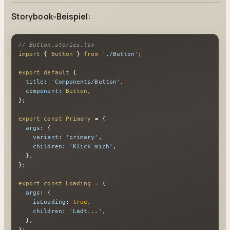
Storybook-Beispiel:
// Button.stories.tsx
import
 { 
Button
 } 
from
'./Button'
;

export
default
 {

title
: 
'Components/Button'
,

component
: 
Button
,

};

export
const
Primary
 = {

args
: {

variant
: 
'primary'
,

children
: 
'Klick mich'
,

  },

};

export
const
Loading
 = {

args
: {

isLoading
: 
true
,

children
: 
'Lädt...'
,

  },

};