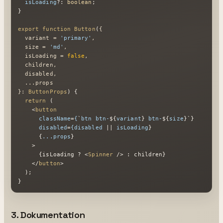
isLoading
?: 
boolean
;

}

export
function
Button
(
{

  variant = 
'primary'
,

  size = 
'md'
,

  isLoading = 
false
,

  children,

  disabled,

  ...props

}: 
ButtonProps
) {

return
 (

<
button
className
=
{
`
btn
btn-
${
variant
} 
btn-
${
size
}`}

disabled
=
{disabled
 || 
isLoading
}

      {
...props
}

    >
      {isLoading ? 
<
Spinner
 />
 : children}

</
button
>
  );

}
3. Dokumentation