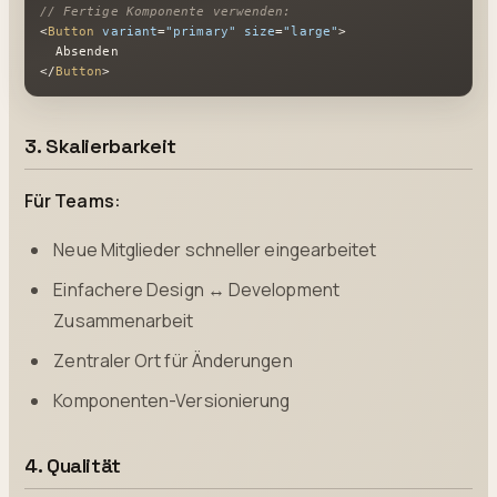
// Fertige Komponente verwenden:
<
Button
variant
=
"primary"
size
=
"large"
>
</
Button
>
3. Skalierbarkeit
Für Teams:
Neue Mitglieder schneller eingearbeitet
Einfachere Design ↔ Development
Zusammenarbeit
Zentraler Ort für Änderungen
Komponenten-Versionierung
4. Qualität