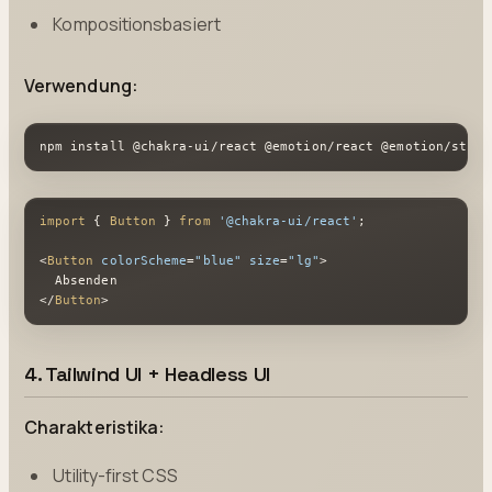
Kompositionsbasiert
Verwendung:
npm install @chakra-ui/react @emotion/react @emotion/style
import
 { 
Button
 } 
from
'@chakra-ui/react'
;

<
Button
colorScheme
=
"blue"
size
=
"lg"
>
</
Button
>
4. Tailwind UI + Headless UI
Charakteristika:
Utility-first CSS