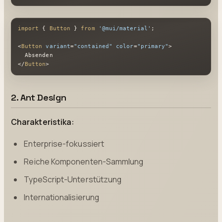
import
 { 
Button
 } 
from
'@mui/material'
;

<
Button
variant
=
"contained"
color
=
"primary"
>
</
Button
>
2. Ant Design
Charakteristika:
Enterprise-fokussiert
Reiche Komponenten-Sammlung
TypeScript-Unterstützung
Internationalisierung