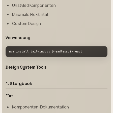
Unstyled Komponenten
Maximale Flexibilität
Custom Design
Verwendung:
npm install tailwindcss @headlessui/react
Design System Tools
1. Storybook
Für:
Komponenten-Dokumentation