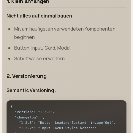
1. Klein anfangen
Nicht alles auf einmal bauen:
Mit am häufigsten verwendeten Komponenten
beginnen
Button, Input, Card, Modal
Schrittweise erweitern
2. Versionierung
Semantic Versioning:
{
"version"
:
"1.2.3"
,
"changelog"
:
{
"1.2.3"
:
"Button Loading-Zustand hinzugefügt"
,
"1.2.2"
:
"Input Focus-Styles behoben"