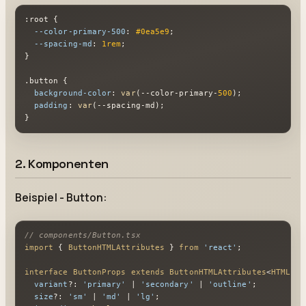
:root
 {

--color-primary-500
: 
#0ea5e9
;

--spacing-md
: 
1rem
;

}

.button
 {

background-color
: 
var
(--color-primary-
500
);

padding
: 
var
(--spacing-md);

}
2. Komponenten
Beispiel - Button:
// components/Button.tsx
import
 { 
ButtonHTMLAttributes
 } 
from
'react'
;

interface
ButtonProps
extends
ButtonHTMLAttributes
<
HTMLBut
variant
?: 
'primary'
 | 
'secondary'
 | 
'outline'
;

size
?: 
'sm'
 | 
'md'
 | 
'lg'
;
