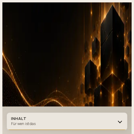
DevStudio.it
/
Wissen & Architektur
/
KI-Chatbot: 7 Use Cases, die
wirklich Zeit sparen
Referenzen in Produktion
Kontakt
KI-Chatbot:
7 Use Cases, die wirklich Zeit
sparen
AI
·
6 MIN. LESEZEIT
·
31. DEZEMBER 2025
Autor
:
7kar7son7
INHALT
Für wen ist das